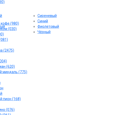
90)
й
Сиреневый
Cиний
 кофе (980)
вый
Фиолетовый
ком (030)
Чёрный
00)
(081)
а (2475)
004)
ан (620)
 миндаль (775)
й
он
ый
й пион (168)
но (076)