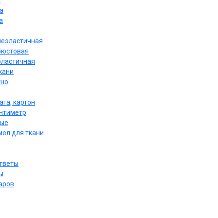
к
а
а
неэластичная
бюстовая
эластичная
кани
тно
ага, картон
антиметр
ные
мел для ткани
ответы
ы
аров