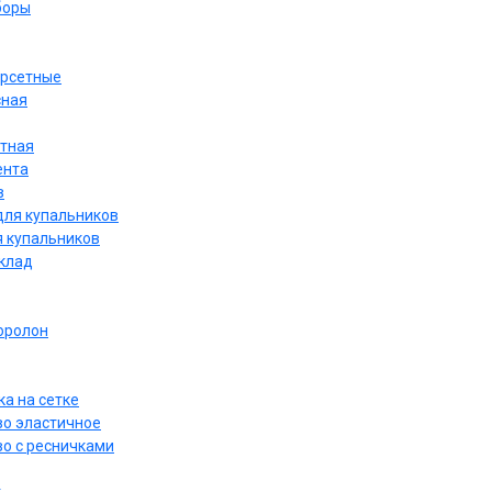
боры
орсетные
сная
етная
ента
в
для купальников
я купальников
дклад
оролон
а на сетке
о эластичное
о с ресничками