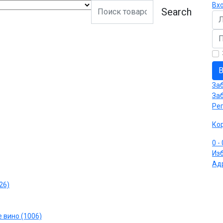
Вх
Search
Ло
Па
В
За
За
Ре
Ко
0
-
Из
Ад
26)
 вино (1006)