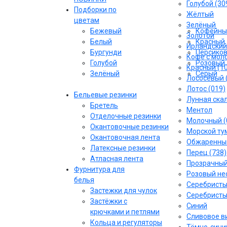
Голубой (30
Подборки по
Жёлтый
цветам
Зелёный
Бежевый
Кофейны
Золотой
Белый
Красный
Ирландский
Бургунди
Персико
Кофе с моло
Голубой
Розовый
Красный (1
Зелёный
Серый
Лососёвый 
Лотос (019)
Бельевые резинки
Лунная скал
Бретель
Ментол
Отделочные резинки
Молочный (
Окантовочные резинки
Морской тум
Окантовочная лента
Обжаренный
Латексные резинки
Перец (738)
Атласная лента
Прозрачны
Фурнитура для
Розовый не
белья
Серебрист
Застежки для чулок
Серебристы
Застёжки с
Синий
крючками и петлями
Сливовое ви
Кольца и регуляторы