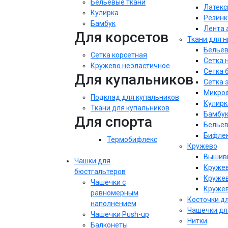
Бельевые ткани
Латекс
Кулирка
Резинк
Бамбук
Лента 
Для корсетов
Ткани для 
Бельев
Сетка корсетная
Сетка 
Кружево неэластичное
Сетка 
Для купальников
Сетка 
Микроф
Подклад для купальников
Кулирк
Ткани для купальников
Бамбу
Для спорта
Бельев
Бифле
Термобифлекс
Кружево
Вышивк
Чашки для
Кружев
бюстгальтеров
Кружев
Чашечки с
Кружев
равномерным
Косточки д
наполнением
Чашечки дл
Чашечки Push-up
Нитки
Балконеты