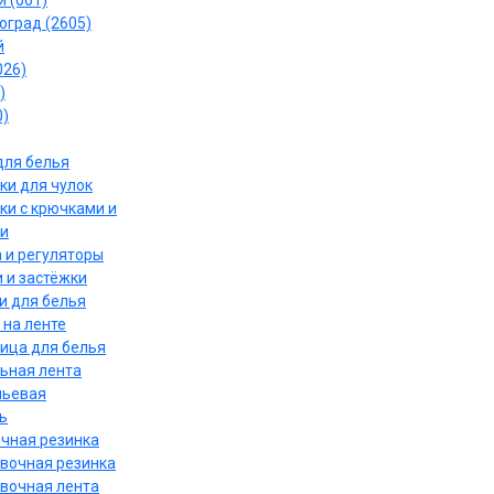
 (061)
оград (2605)
й
026)
)
0)
для белья
ки для чулок
ки с крючками и
и
 и регуляторы
 и застёжки
и для белья
 на ленте
ица для белья
ьная лента
льевая
ь
чная резинка
вочная резинка
вочная лента