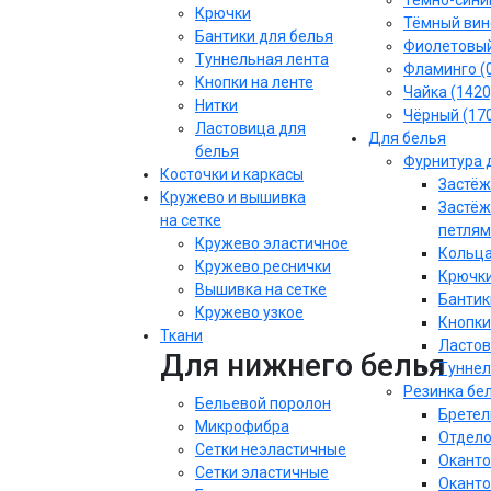
Тёмно-синий
Крючки
Тёмный вин
Бантики для белья
Фиолетовы
Туннельная лента
Фламинго (
Кнопки на ленте
Чайка (1420
Нитки
Чёрный (17
Ластовица для
Для белья
белья
Фурнитура 
Косточки и каркасы
Застёж
Кружево и вышивка
Застёж
на сетке
петлям
Кружево эластичное
Кольца
Кружево реснички
Крючки
Вышивка на сетке
Бантик
Кружево узкое
Кнопки
Ткани
Ластов
Для нижнего белья
Туннел
Резинка бе
Бельевой поролон
Бретел
Микрофибра
Отдело
Сетки неэластичные
Оканто
Сетки эластичные
Оканто