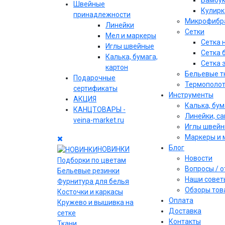
Бамбу
Швейные
Кулирк
принадлежности
Микрофибр
Линейки
Сетки
Мел и маркеры
Сетка 
Иглы швейные
Сетка 
Калька, бумага,
Сетка 
картон
Бельевые т
Подарочные
Термополо
сертификаты
Инструменты
АКЦИЯ
Калька, бум
КАНЦТОВАРЫ -
Линейки, с
veina-market.ru
Иглы швей
Маркеры и 
Блог
НОВИНКИ
Новости
Подборки по цветам
Вопросы / 
Бельевые резинки
Наши совет
Фурнитура для белья
Обзоры тов
Косточки и каркасы
Оплата
Кружево и вышивка на
Доставка
сетке
Контакты
Ткани