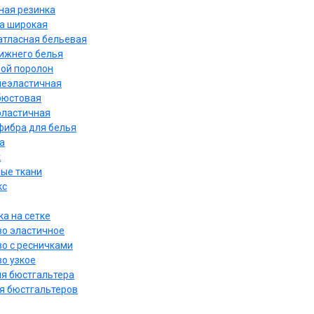
ная резинка
а широкая
атласная бельевая
нижнего белья
ой поролон
неэластичная
бюстовая
эластичная
ибра для белья
а
к
ые ткани
кс
а на сетке
о эластичное
о с ресничками
о узкое
ля бюстгальтера
я бюстгальтеров