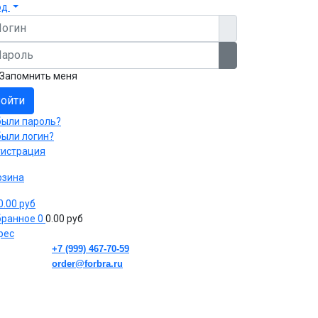
од
гин
роль
Показать пароль
Запомнить меня
ойти
были пароль?
были логин?
гистрация
рзина
 0.00 руб
бранное
0
0.00 руб
рес
+7 (999) 467-70-59
order@forbra.ru