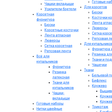
Готовые на
Чашки-вкладыши
Для корсетов
Усилители бретели
Бюски
Корсетная
Косточки к
фурнитура
Лента атла
Бюски
Люверсы
Корсетные косточки
Сетка корс
Лента атласная
Репсовая л
Люверсы
Для купальнико
Сетка корсетная
Фурнитура 
Репсовая лента
Резинка дл
Всё для
Ткани и по
купальников
Чашечки
Фурнитура
Ткани
Резинка
Бельевой п
латексная
Бифлекс
Ткани для
Кружево
купальников
Вышивк
Чашки-
Кружев
вкладыши
Кружев
Готовые наборы
Трикотаж
Нитки швейные