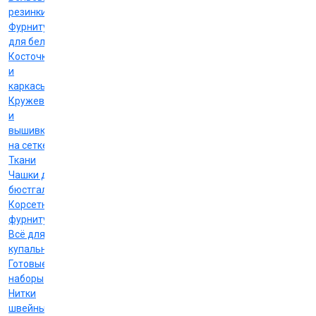
резинки
Фурнитура
для белья
Косточки
и
каркасы
Кружево
и
вышивка
на сетке
Ткани
Чашки для
бюстгальтеров
Корсетная
фурнитура
Всё для
купальников
Готовые
наборы
Нитки
швейные