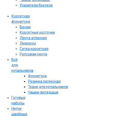
Усилители бретели
Корсетная
фурнитура
Бюски
Корсетные косточки
Лента атласная
Люверсы
Сетка корсетная
Репсовая лента
Всё
для
купальников
Фурнитура
Резинка латексная
Ткани для купальников
Чашки-вкладыши
Готовые
наборы
Нитки
швейные