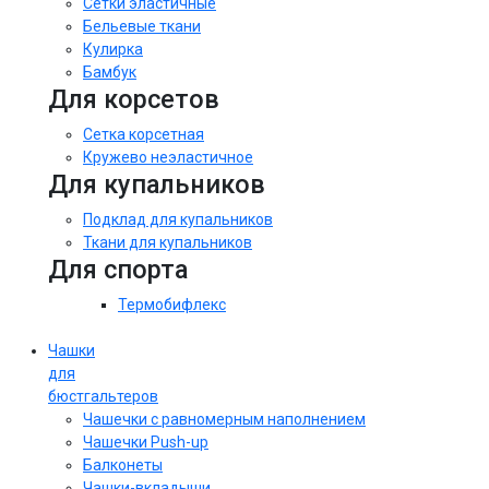
Сетки эластичные
Бельевые ткани
Кулирка
Бамбук
Для корсетов
Сетка корсетная
Кружево неэластичное
Для купальников
Подклад для купальников
Ткани для купальников
Для спорта
Термобифлекс
Чашки
для
бюстгальтеров
Чашечки с равномерным наполнением
Чашечки Push-up
Балконеты
Чашки-вкладыши