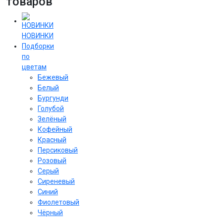
товаров
НОВИНКИ
Подборки
по
цветам
Бежевый
Белый
Бургунди
Голубой
Зелёный
Кофейный
Красный
Персиковый
Розовый
Серый
Сиреневый
Cиний
Фиолетовый
Чёрный