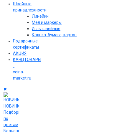
Швейные
принадлежности
Линейки
Мел и маркеры
Иглы швейные
Калька, бумага, картон
Подарочные
сертификаты
АКЦИЯ
КАНЦТОВАРЫ
-
veina-
market.ru
НОВИНКИ
Подборки
по
цветам
Бельевые