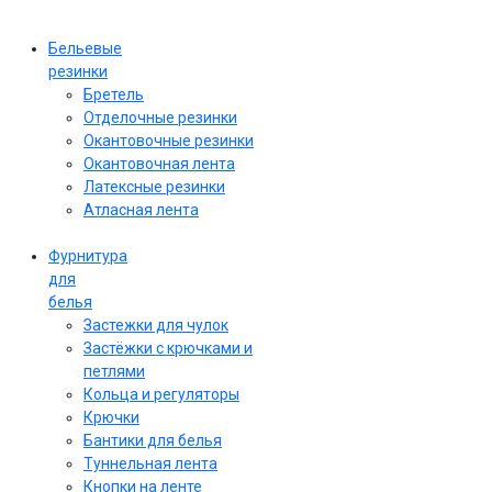
Бельевые
резинки
Бретель
Отделочные резинки
Окантовочные резинки
Окантовочная лента
Латексные резинки
Атласная лента
Фурнитура
для
белья
Застежки для чулок
Застёжки с крючками и
петлями
Кольца и регуляторы
Крючки
Бантики для белья
Туннельная лента
Кнопки на ленте