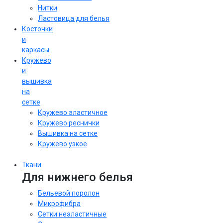
Нитки
Ластовица для белья
Косточки
и
каркасы
Кружево
и
вышивка
на
сетке
Кружево эластичное
Кружево реснички
Вышивка на сетке
Кружево узкое
Ткани
Для нижнего белья
Бельевой поролон
Микрофибра
Сетки неэластичные