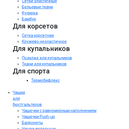
Сетки эластичные
Бельевые ткани
Кулирка
Бамбук
Для корсетов
Сетка корсетная
Кружево неэластичное
Для купальников
Подклад для купальников
Ткани для купальников
Для спорта
Термобифлекс
Чашки
для
бюстгальтеров
Чашечки с равномерным наполнением
Чашечки Push-up
Балконеты
Чашки-вкладыши