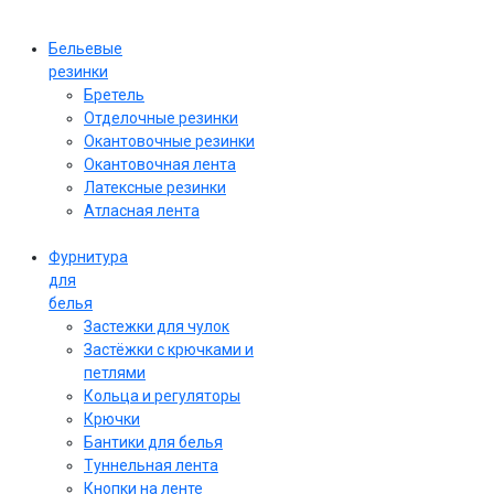
Бельевые
резинки
Бретель
Отделочные резинки
Окантовочные резинки
Окантовочная лента
Латексные резинки
Атласная лента
Фурнитура
для
белья
Застежки для чулок
Застёжки с крючками и
петлями
Кольца и регуляторы
Крючки
Бантики для белья
Туннельная лента
Кнопки на ленте