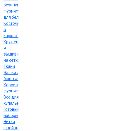
резинки
Фурнитура
для белья
Косточки
и
каркасы
Кружево
и
вышивка
на сетке
Ткани
Чашки для
бюстгальтеров
Корсетная
фурнитура
Всё для
купальников
Готовые
наборы
Нитки
швейные