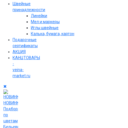
Швейные
принадлежности
Линейки
Мел и маркеры
Иглы швейные
Калька, бумага, картон
Подарочные
сертификаты
АКЦИЯ
КАНЦТОВАРЫ
-
veina-
market.ru
НОВИНКИ
Подборки
по
цветам
Бельевые