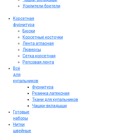
Усилители бретели
Корсетная
фурнитура
Бюски
Корсетные косточки
Лента атласная
Люверсы
Сетка корсетная
Репсовая лента
Всё
для
купальников
Фурнитура
Резинка латексная
Ткани для купальников
Чашки-вкладыши
Готовые
наборы
Нитки
швейные