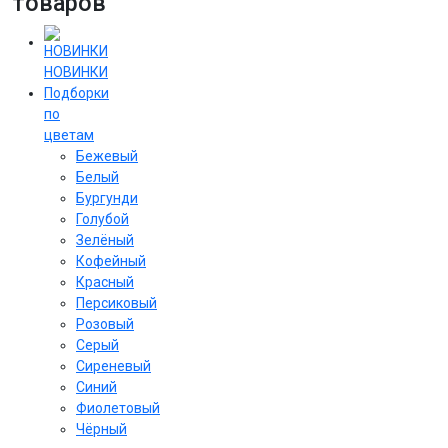
товаров
НОВИНКИ
Подборки
по
цветам
Бежевый
Белый
Бургунди
Голубой
Зелёный
Кофейный
Красный
Персиковый
Розовый
Серый
Сиреневый
Cиний
Фиолетовый
Чёрный