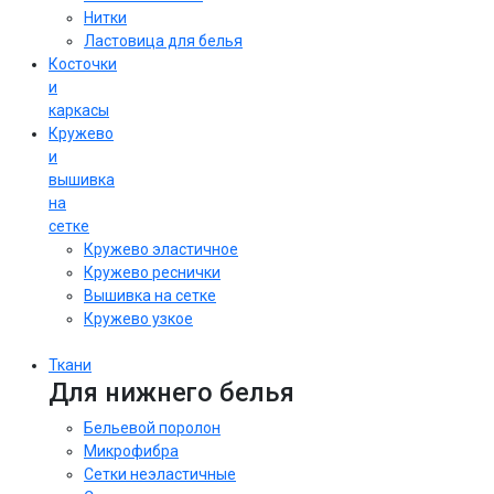
Нитки
Ластовица для белья
Косточки
и
каркасы
Кружево
и
вышивка
на
сетке
Кружево эластичное
Кружево реснички
Вышивка на сетке
Кружево узкое
Ткани
Для нижнего белья
Бельевой поролон
Микрофибра
Сетки неэластичные