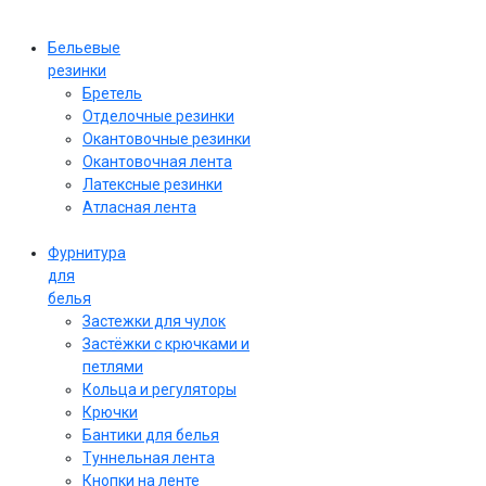
Бельевые
резинки
Бретель
Отделочные резинки
Окантовочные резинки
Окантовочная лента
Латексные резинки
Атласная лента
Фурнитура
для
белья
Застежки для чулок
Застёжки с крючками и
петлями
Кольца и регуляторы
Крючки
Бантики для белья
Туннельная лента
Кнопки на ленте