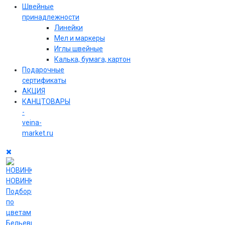
Швейные
принадлежности
Линейки
Мел и маркеры
Иглы швейные
Калька, бумага, картон
Подарочные
сертификаты
АКЦИЯ
КАНЦТОВАРЫ
-
veina-
market.ru
НОВИНКИ
Подборки
по
цветам
Бельевые