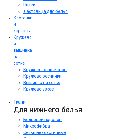
Нитки
Ластовица для белья
Косточки
и
каркасы
Кружево
и
вышивка
на
сетке
Кружево эластичное
Кружево реснички
Вышивка на сетке
Кружево узкое
Ткани
Для нижнего белья
Бельевой поролон
Микрофибра
Сетки неэластичные