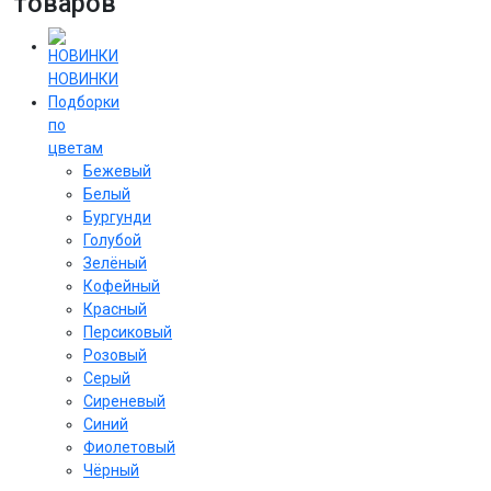
товаров
НОВИНКИ
Подборки
по
цветам
Бежевый
Белый
Бургунди
Голубой
Зелёный
Кофейный
Красный
Персиковый
Розовый
Серый
Сиреневый
Cиний
Фиолетовый
Чёрный