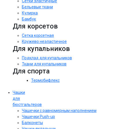
Сетки эластичные
Бельевые ткани
Кулирка
Бамбук
Для корсетов
Сетка корсетная
Кружево неэластичное
Для купальников
Подклад для купальников
Ткани для купальников
Для спорта
Термобифлекс
Чашки
для
бюстгальтеров
Чашечки с равномерным наполнением
Чашечки Push-up
Балконеты
Чашки-вкладыши