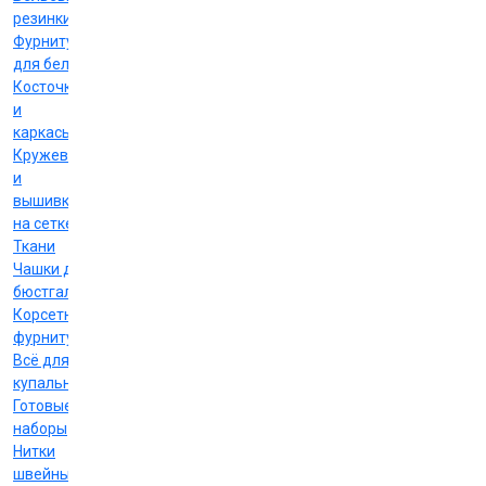
резинки
Фурнитура
для белья
Косточки
и
каркасы
Кружево
и
вышивка
на сетке
Ткани
Чашки для
бюстгальтеров
Корсетная
фурнитура
Всё для
купальников
Готовые
наборы
Нитки
швейные