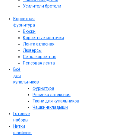
Усилители бретели
Корсетная
фурнитура
Бюски
Корсетные косточки
Лента атласная
Люверсы
Сетка корсетная
Репсовая лента
Всё
для
купальников
Фурнитура
Резинка латексная
Ткани для купальников
Чашки-вкладыши
Готовые
наборы
Нитки
швейные