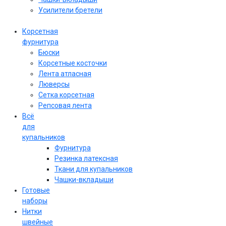
Усилители бретели
Корсетная
фурнитура
Бюски
Корсетные косточки
Лента атласная
Люверсы
Сетка корсетная
Репсовая лента
Всё
для
купальников
Фурнитура
Резинка латексная
Ткани для купальников
Чашки-вкладыши
Готовые
наборы
Нитки
швейные