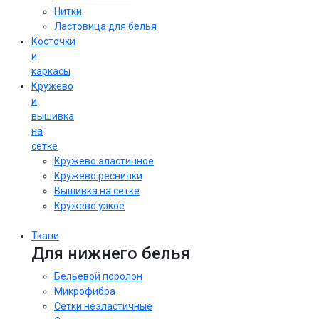
Нитки
Ластовица для белья
Косточки
и
каркасы
Кружево
и
вышивка
на
сетке
Кружево эластичное
Кружево реснички
Вышивка на сетке
Кружево узкое
Ткани
Для нижнего белья
Бельевой поролон
Микрофибра
Сетки неэластичные