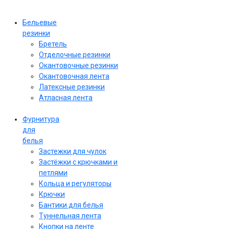
Бельевые
резинки
Бретель
Отделочные резинки
Окантовочные резинки
Окантовочная лента
Латексные резинки
Атласная лента
Фурнитура
для
белья
Застежки для чулок
Застёжки с крючками и
петлями
Кольца и регуляторы
Крючки
Бантики для белья
Туннельная лента
Кнопки на ленте