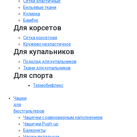
Сетки эластичные
Бельевые ткани
Кулирка
Бамбук
Для корсетов
Сетка корсетная
Кружево неэластичное
Для купальников
Подклад для купальников
Ткани для купальников
Для спорта
Термобифлекс
Чашки
для
бюстгальтеров
Чашечки с равномерным наполнением
Чашечки Push-up
Балконеты
Чашки-вкладыши