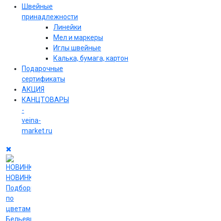
Швейные
принадлежности
Линейки
Мел и маркеры
Иглы швейные
Калька, бумага, картон
Подарочные
сертификаты
АКЦИЯ
КАНЦТОВАРЫ
-
veina-
market.ru
НОВИНКИ
Подборки
по
цветам
Бельевые