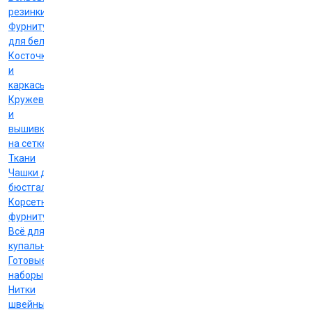
резинки
Фурнитура
для белья
Косточки
и
каркасы
Кружево
и
вышивка
на сетке
Ткани
Чашки для
бюстгальтеров
Корсетная
фурнитура
Всё для
купальников
Готовые
наборы
Нитки
швейные