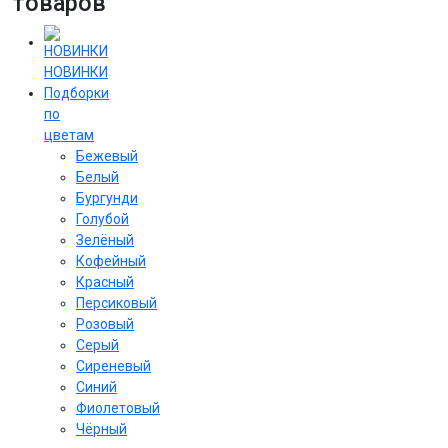
товаров
НОВИНКИ
Подборки
по
цветам
Бежевый
Белый
Бургунди
Голубой
Зелёный
Кофейный
Красный
Персиковый
Розовый
Серый
Сиреневый
Cиний
Фиолетовый
Чёрный