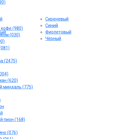
90)
й
Сиреневый
Cиний
 кофе (980)
вый
Фиолетовый
ком (030)
Чёрный
00)
(081)
а (2475)
004)
ан (620)
 миндаль (775)
й
он
ый
й пион (168)
но (076)