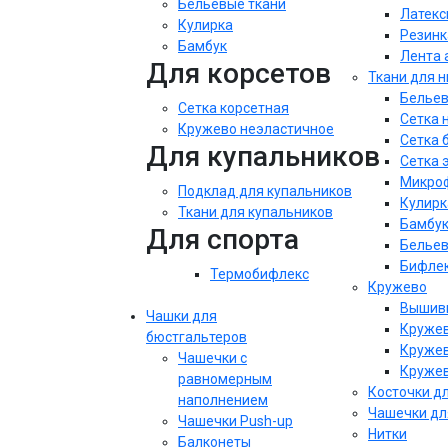
Бельевые ткани
Латекс
Кулирка
Резинк
Бамбук
Лента 
Для корсетов
Ткани для 
Бельев
Сетка корсетная
Сетка 
Кружево неэластичное
Сетка 
Для купальников
Сетка 
Микроф
Подклад для купальников
Кулирк
Ткани для купальников
Бамбу
Для спорта
Бельев
Бифле
Термобифлекс
Кружево
Вышивк
Чашки для
Кружев
бюстгальтеров
Кружев
Чашечки с
Кружев
равномерным
Косточки д
наполнением
Чашечки дл
Чашечки Push-up
Нитки
Балконеты