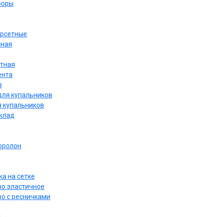
боры
орсетные
сная
етная
ента
в
для купальников
я купальников
дклад
оролон
а на сетке
о эластичное
о с ресничками