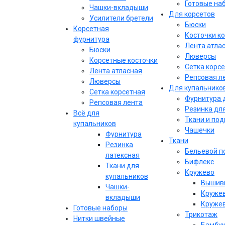
Готовые на
Чашки-вкладыши
Для корсетов
Усилители бретели
Бюски
Корсетная
Косточки к
фурнитура
Лента атла
Бюски
Люверсы
Корсетные косточки
Сетка корс
Лента атласная
Репсовая л
Люверсы
Для купальнико
Сетка корсетная
Фурнитура 
Репсовая лента
Резинка дл
Всё для
Ткани и по
купальников
Чашечки
Фурнитура
Ткани
Резинка
Бельевой п
латексная
Бифлекс
Ткани для
Кружево
купальников
Вышивк
Чашки-
Кружев
вкладыши
Кружев
Готовые наборы
Трикотаж
Нитки швейные