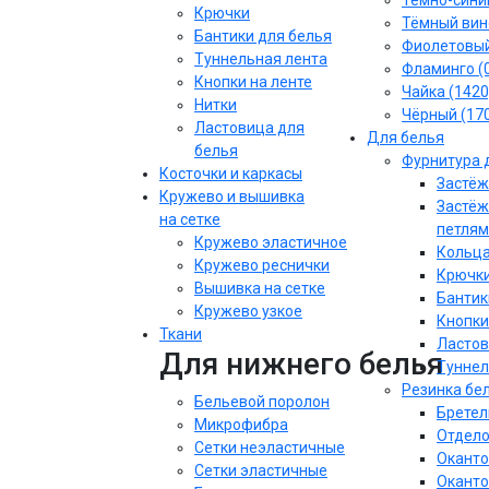
Тёмно-синий
Крючки
Тёмный вин
Бантики для белья
Фиолетовы
Туннельная лента
Фламинго (
Кнопки на ленте
Чайка (1420
Нитки
Чёрный (17
Ластовица для
Для белья
белья
Фурнитура 
Косточки и каркасы
Застёж
Кружево и вышивка
Застёж
на сетке
петлям
Кружево эластичное
Кольца
Кружево реснички
Крючки
Вышивка на сетке
Бантик
Кружево узкое
Кнопки
Ткани
Ластов
Для нижнего белья
Туннел
Резинка бе
Бельевой поролон
Бретел
Микрофибра
Отдело
Сетки неэластичные
Оканто
Сетки эластичные
Оканто