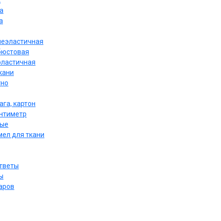
к
а
а
неэластичная
бюстовая
эластичная
кани
тно
ага, картон
антиметр
ные
мел для ткани
ответы
ы
аров