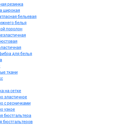
ная резинка
а широкая
атласная бельевая
нижнего белья
ой поролон
неэластичная
бюстовая
эластичная
ибра для белья
а
к
ые ткани
кс
а на сетке
о эластичное
о с ресничками
о узкое
ля бюстгальтера
я бюстгальтеров