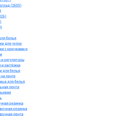
 (061)
оград (2605)
й
026)
)
0)
для белья
ки для чулок
ки с крючками и
и
 и регуляторы
 и застёжки
и для белья
 на ленте
ица для белья
ьная лента
льевая
ь
чная резинка
вочная резинка
вочная лента