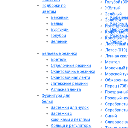
Голубой (30
Подборки по
Жёлтый
цветам
Зелёный
Бежевый
Кофейны
Золотой
Белый
Красный
Ирландский
Бургунди
Персико
Кофе с моло
Голубой
Розовый
Красный (1
Зелёный
Серый
Лососёвый 
Лотос (019)
Бельевые резинки
Лунная скал
Бретель
Ментол
Отделочные резинки
Молочный (
Окантовочные резинки
Морской тум
Окантовочная лента
Обжаренный
Латексные резинки
Перец (738)
Атласная лента
Прозрачны
Фурнитура для
Розовый не
белья
Серебрист
Застежки для чулок
Серебристы
Застёжки с
Синий
крючками и петлями
Сливовое ви
Кольца и регуляторы