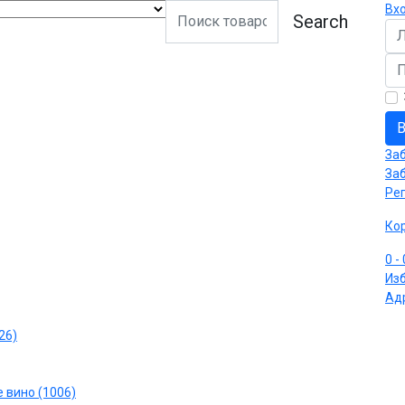
Вх
Search
Ло
Па
В
За
За
Ре
Ко
0
-
Из
Ад
26)
 вино (1006)