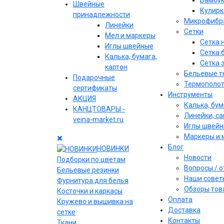
Бамбу
Швейные
Кулирк
принадлежности
Микрофибр
Линейки
Сетки
Мел и маркеры
Сетка 
Иглы швейные
Сетка 
Калька, бумага,
Сетка 
картон
Бельевые т
Подарочные
Термополо
сертификаты
Инструменты
АКЦИЯ
Калька, бум
КАНЦТОВАРЫ -
Линейки, с
veina-market.ru
Иглы швей
Маркеры и 
Блог
НОВИНКИ
Новости
Подборки по цветам
Вопросы / 
Бельевые резинки
Наши совет
Фурнитура для белья
Обзоры тов
Косточки и каркасы
Оплата
Кружево и вышивка на
Доставка
сетке
Контакты
Ткани