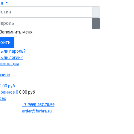
од
гин
роль
Показать пароль
Запомнить меня
ойти
были пароль?
были логин?
гистрация
рзина
 0.00 руб
бранное
0
0.00 руб
рес
+7 (999) 467-70-59
order@forbra.ru