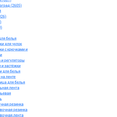
 (061)
оград (2605)
й
026)
)
0)
для белья
ки для чулок
ки с крючками и
и
 и регуляторы
 и застёжки
и для белья
 на ленте
ица для белья
ьная лента
льевая
ь
чная резинка
вочная резинка
вочная лента