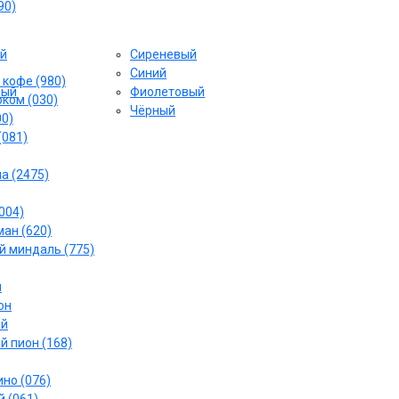
90)
й
Сиреневый
Cиний
 кофе (980)
вый
Фиолетовый
ком (030)
Чёрный
00)
(081)
а (2475)
004)
ан (620)
 миндаль (775)
й
он
ый
й пион (168)
но (076)