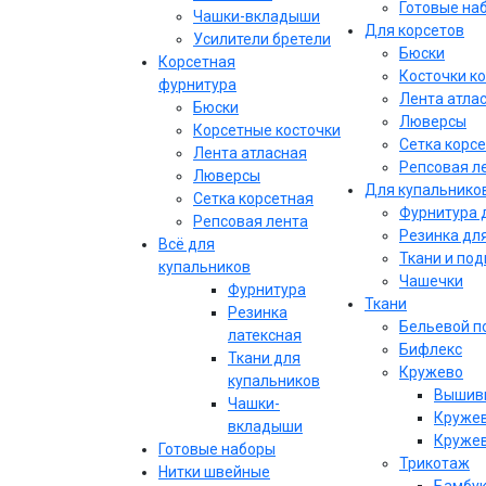
Готовые на
Чашки-вкладыши
Для корсетов
Усилители бретели
Бюски
Корсетная
Косточки к
фурнитура
Лента атла
Бюски
Люверсы
Корсетные косточки
Сетка корс
Лента атласная
Репсовая л
Люверсы
Для купальнико
Сетка корсетная
Фурнитура 
Репсовая лента
Резинка дл
Всё для
Ткани и по
купальников
Чашечки
Фурнитура
Ткани
Резинка
Бельевой п
латексная
Бифлекс
Ткани для
Кружево
купальников
Вышивк
Чашки-
Кружев
вкладыши
Кружев
Готовые наборы
Трикотаж
Нитки швейные