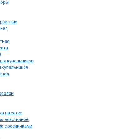
боры
орсетные
сная
етная
ента
в
для купальников
я купальников
дклад
оролон
а на сетке
о эластичное
о с ресничками