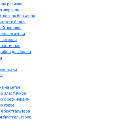
ная резинка
а широкая
атласная бельевая
нижнего белья
ой поролон
неэластичная
бюстовая
эластичная
ибра для белья
а
к
ые ткани
кс
а на сетке
о эластичное
о с ресничками
о узкое
ля бюстгальтера
я бюстгальтеров