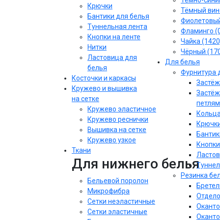
Тёмно-синий
Крючки
Тёмный вин
Бантики для белья
Фиолетовы
Туннельная лента
Фламинго (
Кнопки на ленте
Чайка (1420
Нитки
Чёрный (17
Ластовица для
Для белья
белья
Фурнитура 
Косточки и каркасы
Застёж
Кружево и вышивка
Застёж
на сетке
петлям
Кружево эластичное
Кольца
Кружево реснички
Крючки
Вышивка на сетке
Бантик
Кружево узкое
Кнопки
Ткани
Ластов
Для нижнего белья
Туннел
Резинка бе
Бельевой поролон
Бретел
Микрофибра
Отдело
Сетки неэластичные
Оканто
Сетки эластичные
Оканто