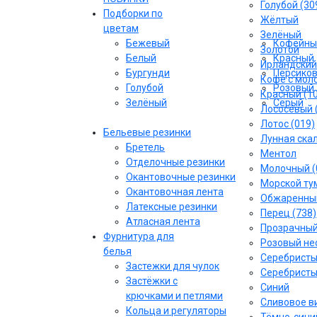
Голубой (30
Подборки по
Жёлтый
цветам
Зелёный
Бежевый
Кофейны
Золотой
Белый
Красный
Ирландский
Бургунди
Персико
Кофе с моло
Голубой
Розовый
Красный (1
Зелёный
Серый
Лососёвый 
Лотос (019)
Бельевые резинки
Лунная скал
Бретель
Ментол
Отделочные резинки
Молочный (
Окантовочные резинки
Морской тум
Окантовочная лента
Обжаренный
Латексные резинки
Перец (738)
Атласная лента
Прозрачны
Фурнитура для
Розовый не
белья
Серебрист
Застежки для чулок
Серебристы
Застёжки с
Синий
крючками и петлями
Сливовое ви
Кольца и регуляторы