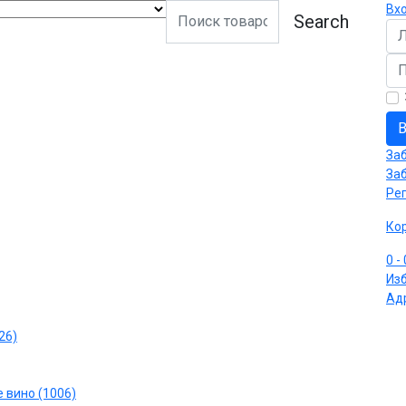
Вх
Search
Ло
Па
В
За
За
Ре
Ко
0
-
Из
Ад
26)
 вино (1006)