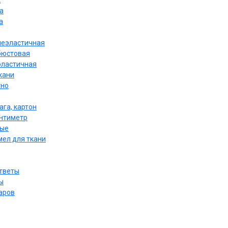
к
а
а
неэластичная
бюстовая
эластичная
кани
тно
ага, картон
антиметр
ные
мел для ткани
ответы
ы
аров