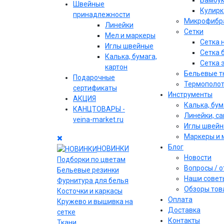
Бамбу
Швейные
Кулирк
принадлежности
Микрофибр
Линейки
Сетки
Мел и маркеры
Сетка 
Иглы швейные
Сетка 
Калька, бумага,
Сетка 
картон
Бельевые т
Подарочные
Термополо
сертификаты
Инструменты
АКЦИЯ
Калька, бум
КАНЦТОВАРЫ -
Линейки, с
veina-market.ru
Иглы швей
Маркеры и 
Блог
НОВИНКИ
Новости
Подборки по цветам
Вопросы / 
Бельевые резинки
Наши совет
Фурнитура для белья
Обзоры тов
Косточки и каркасы
Оплата
Кружево и вышивка на
Доставка
сетке
Контакты
Ткани