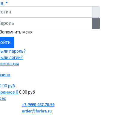
од
гин
роль
Показать пароль
Запомнить меня
ойти
были пароль?
были логин?
гистрация
рзина
 0.00 руб
бранное
0
0.00 руб
рес
+7 (999) 467-70-59
order@forbra.ru