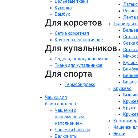
Бельевые ткани
Латекс
Кулирка
Резинк
Бамбук
Лента 
Для корсетов
Ткани для 
Бельев
Сетка корсетная
Сетка 
Кружево неэластичное
Сетка 
Для купальников
Сетка 
Микроф
Подклад для купальников
Кулирк
Ткани для купальников
Бамбу
Для спорта
Бельев
Бифле
Термобифлекс
Кружево
Вышивк
Чашки для
Кружев
бюстгальтеров
Кружев
Чашечки с
Кружев
равномерным
Косточки д
наполнением
Чашечки дл
Чашечки Push-up
Нитки
Балконеты