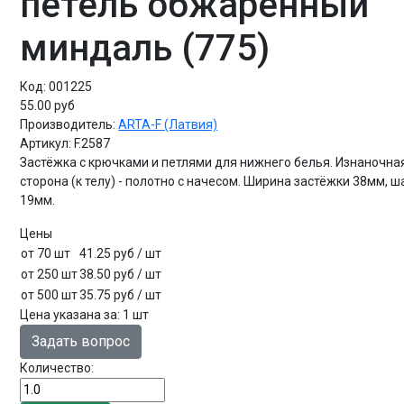
петель обжаренный
миндаль (775)
Код:
001225
55.00 руб
Производитель:
ARTA-F (Латвия)
Артикул:
F.2587
Застёжка с крючками и петлями для нижнего белья. Изнаночна
сторона (к телу) - полотно с начесом. Ширина застёжки 38мм, ш
19мм.
Цены
от 70 шт
41.25 руб
/ шт
от 250 шт
38.50 руб
/ шт
от 500 шт
35.75 руб
/ шт
Цена указана за
:
1 шт
Задать вопрос
Количество: