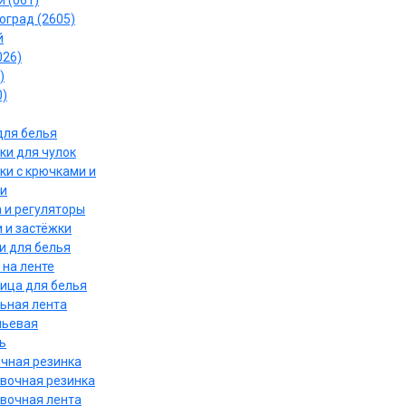
 (061)
оград (2605)
й
026)
)
0)
для белья
ки для чулок
ки с крючками и
и
 и регуляторы
 и застёжки
и для белья
 на ленте
ица для белья
ьная лента
льевая
ь
чная резинка
вочная резинка
вочная лента