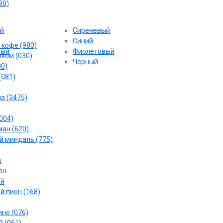
90)
й
Сиреневый
Cиний
 кофе (980)
вый
Фиолетовый
ком (030)
Чёрный
00)
(081)
а (2475)
004)
ан (620)
 миндаль (775)
й
он
ый
й пион (168)
но (076)