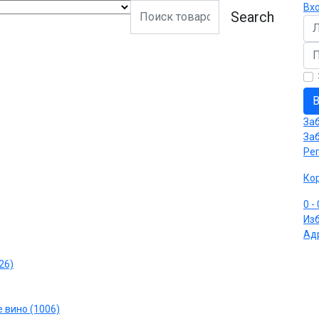
Вх
Search
Ло
Па
В
За
За
Ре
Ко
0
-
Из
Ад
26)
 вино (1006)