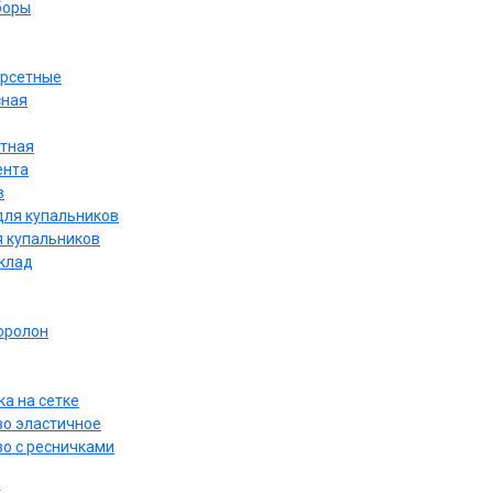
боры
орсетные
сная
етная
ента
в
для купальников
я купальников
дклад
оролон
а на сетке
о эластичное
о с ресничками