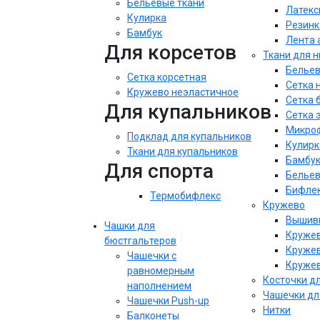
Бельевые ткани
Латекс
Кулирка
Резинк
Бамбук
Лента 
Для корсетов
Ткани для 
Бельев
Сетка корсетная
Сетка 
Кружево неэластичное
Сетка 
Для купальников
Сетка 
Микроф
Подклад для купальников
Кулирк
Ткани для купальников
Бамбу
Для спорта
Бельев
Бифле
Термобифлекс
Кружево
Вышивк
Чашки для
Кружев
бюстгальтеров
Кружев
Чашечки с
Кружев
равномерным
Косточки д
наполнением
Чашечки дл
Чашечки Push-up
Нитки
Балконеты