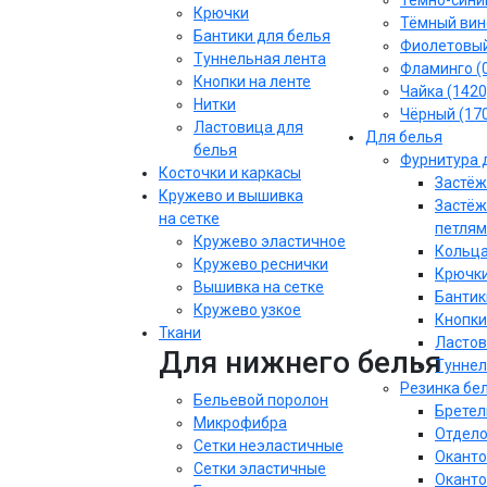
Тёмно-синий
Крючки
Тёмный вин
Бантики для белья
Фиолетовы
Туннельная лента
Фламинго (
Кнопки на ленте
Чайка (1420
Нитки
Чёрный (17
Ластовица для
Для белья
белья
Фурнитура 
Косточки и каркасы
Застёж
Кружево и вышивка
Застёж
на сетке
петлям
Кружево эластичное
Кольца
Кружево реснички
Крючки
Вышивка на сетке
Бантик
Кружево узкое
Кнопки
Ткани
Ластов
Для нижнего белья
Туннел
Резинка бе
Бельевой поролон
Бретел
Микрофибра
Отдело
Сетки неэластичные
Оканто
Сетки эластичные
Оканто