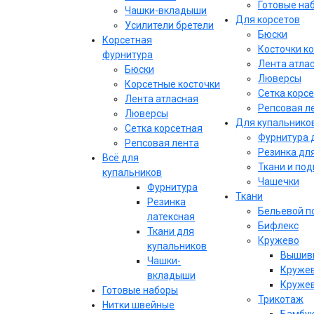
Готовые на
Чашки-вкладыши
Для корсетов
Усилители бретели
Бюски
Корсетная
Косточки к
фурнитура
Лента атла
Бюски
Люверсы
Корсетные косточки
Сетка корс
Лента атласная
Репсовая л
Люверсы
Для купальнико
Сетка корсетная
Фурнитура 
Репсовая лента
Резинка дл
Всё для
Ткани и по
купальников
Чашечки
Фурнитура
Ткани
Резинка
Бельевой п
латексная
Бифлекс
Ткани для
Кружево
купальников
Вышивк
Чашки-
Кружев
вкладыши
Кружев
Готовые наборы
Трикотаж
Нитки швейные