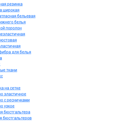
ная резинка
а широкая
атласная бельевая
нижнего белья
ой поролон
неэластичная
бюстовая
эластичная
ибра для белья
а
к
ые ткани
кс
а на сетке
о эластичное
о с ресничками
о узкое
ля бюстгальтера
я бюстгальтеров