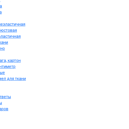
к
а
а
неэластичная
бюстовая
эластичная
кани
тно
ага, картон
антиметр
ные
мел для ткани
ответы
ы
аров