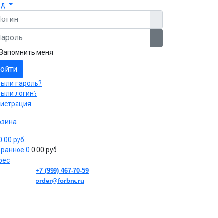
од
гин
роль
Показать пароль
Запомнить меня
ойти
были пароль?
были логин?
гистрация
рзина
 0.00 руб
бранное
0
0.00 руб
рес
+7 (999) 467-70-59
order@forbra.ru