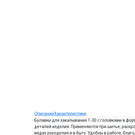
Описание
Характеристики
Булавки для закалывания 1-30 с головками в фо
деталей изделия. Применяются при шитье, раскро
видах рукоделия и в быту. Удобны в работе, благ