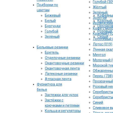
Голубой (30
Подборки по
Жёлтый
цветам
Зелёный
Бежевый
Кофейны
Золотой
Белый
Красный
Ирландский
Бургунди
Персико
Кофе с моло
Голубой
Розовый
Красный (1
Зелёный
Серый
Лососёвый 
Лотос (019)
Бельевые резинки
Лунная скал
Бретель
Ментол
Отделочные резинки
Молочный (
Окантовочные резинки
Морской тум
Окантовочная лента
Обжаренный
Латексные резинки
Перец (738)
Атласная лента
Прозрачны
Фурнитура для
Розовый не
белья
Серебрист
Застежки для чулок
Серебристы
Застёжки с
Синий
крючками и петлями
Сливовое ви
Кольца и регуляторы