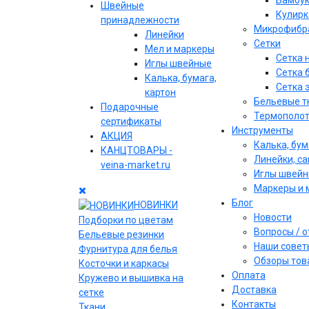
Бамбу
Швейные
Кулирк
принадлежности
Микрофибр
Линейки
Сетки
Мел и маркеры
Сетка 
Иглы швейные
Сетка 
Калька, бумага,
Сетка 
картон
Бельевые т
Подарочные
Термополо
сертификаты
Инструменты
АКЦИЯ
Калька, бум
КАНЦТОВАРЫ -
Линейки, с
veina-market.ru
Иглы швей
Маркеры и 
Блог
НОВИНКИ
Новости
Подборки по цветам
Вопросы / 
Бельевые резинки
Наши совет
Фурнитура для белья
Обзоры тов
Косточки и каркасы
Оплата
Кружево и вышивка на
Доставка
сетке
Контакты
Ткани