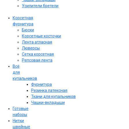
Усилители бретели
Корсетная
фурнитура
Бюски
Корсетные косточки
Лента атласная
Люверсы
Сетка корсетная
Репсовая лента
Всё
для
купальников
Фурнитура
Резинка латексная
Ткани для купальников
Чашки-вкладыши
Готовые
наборы
Нитки
швейные