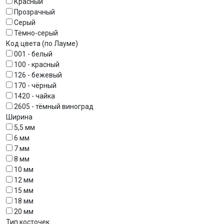
Красный
Прозрачный
Серый
Тёмно-серый
Код цвета (по Лауме)
001 - белый
100 - красный
126 - бежевый
170 - чёрный
1420 - чайка
2605 - тёмный виноград
Ширина
5,5 мм
6 мм
7 мм
8 мм
10 мм
12 мм
15 мм
18 мм
20 мм
Тип косточек