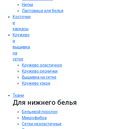
Нитки
Ластовица для белья
Косточки
и
каркасы
Кружево
и
вышивка
на
сетке
Кружево эластичное
Кружево реснички
Вышивка на сетке
Кружево узкое
Ткани
Для нижнего белья
Бельевой поролон
Микрофибра
Сетки неэластичные