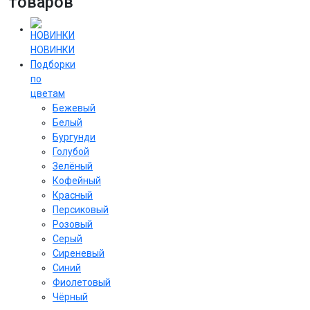
товаров
НОВИНКИ
Подборки
по
цветам
Бежевый
Белый
Бургунди
Голубой
Зелёный
Кофейный
Красный
Персиковый
Розовый
Серый
Сиреневый
Cиний
Фиолетовый
Чёрный