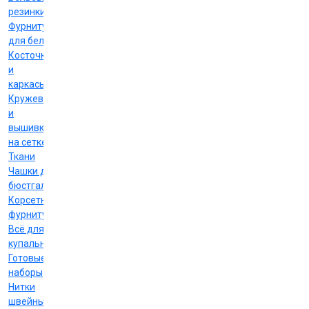
резинки
Фурнитура
для белья
Косточки
и
каркасы
Кружево
и
вышивка
на сетке
Ткани
Чашки для
бюстгальтеров
Корсетная
фурнитура
Всё для
купальников
Готовые
наборы
Нитки
швейные