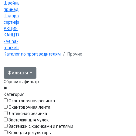
Швейные
принадлежности
Подарочные
сертификаты
АКЦИЯ
КАНЦТОВАРЫ
- veina-
market.ru
Каталог по производителям
Прочие
Фильтры
Сбросить фильтр
✖
Категория
Окантовочная резинка
Окантовочная лента
Латексная резинка
Застёжки для чулок
Застёжки с крючками и петлями
Кольца и регуляторы