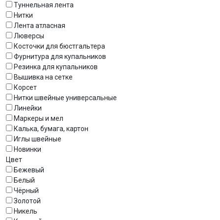
Туннельная лента
Нитки
Лента атласная
Люверсы
Косточки для бюстгальтера
Фурнитура для купальников
Резинка для купальников
Вышивка на сетке
Корсет
Нитки швейные универсальные
Линейки
Маркеры и мел
Калька, бумага, картон
Иглы швейные
Новинки
Цвет
Бежевый
Белый
Чёрный
Золотой
Никель