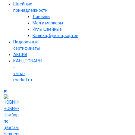
Швейные
принадлежности
Линейки
Мел и маркеры
Иглы швейные
Калька, бумага, картон
Подарочные
сертификаты
АКЦИЯ
КАНЦТОВАРЫ
-
veina-
market.ru
НОВИНКИ
Подборки
по
цветам
Бельевые