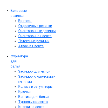
Бельевые
резинки
Бретель
Отделочные резинки
Окантовочные резинки
Окантовочная лента
Латексные резинки
Атласная лента
Фурнитура
для
белья
Застежки для чулок
Застёжки с крючками и
петлями
Кольца и регуляторы
Крючки
Бантики для белья
Туннельная лента
Кнопки на ленте