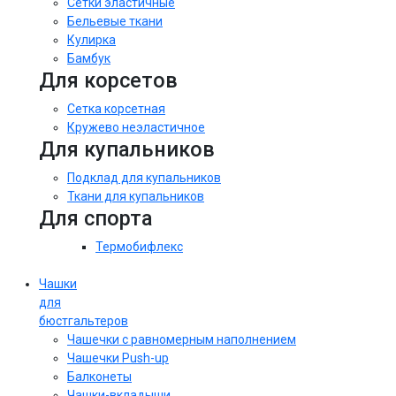
Сетки эластичные
Бельевые ткани
Кулирка
Бамбук
Для корсетов
Сетка корсетная
Кружево неэластичное
Для купальников
Подклад для купальников
Ткани для купальников
Для спорта
Термобифлекс
Чашки
для
бюстгальтеров
Чашечки с равномерным наполнением
Чашечки Push-up
Балконеты
Чашки-вкладыши