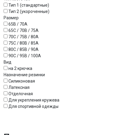
Тип 1 (стандартные)
Тип 2 (укороченные)
Размер
65B / 70A
65C / 70B / 75A
70С / 75B / 80A
75C / 80B / 85A
80C / 85B / 90A
90C / 95B / 100A
Вид
на 2 крючка
Назначение резинки
Силиконовая
Латексная
Отделочная
Для укрепления кружева
Для спортивной одежды