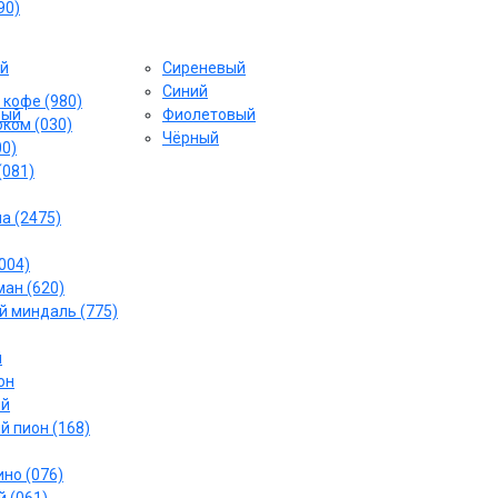
90)
й
Сиреневый
Cиний
 кофе (980)
вый
Фиолетовый
ком (030)
Чёрный
00)
(081)
а (2475)
004)
ан (620)
 миндаль (775)
й
он
ый
й пион (168)
но (076)