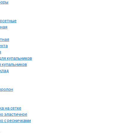
боры
орсетные
сная
етная
ента
в
для купальников
я купальников
дклад
оролон
а на сетке
о эластичное
о с ресничками