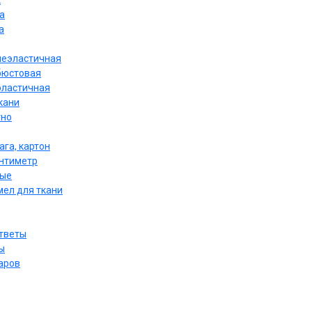
к
а
а
неэластичная
бюстовая
эластичная
кани
тно
ага, картон
антиметр
ные
мел для ткани
ответы
ы
аров