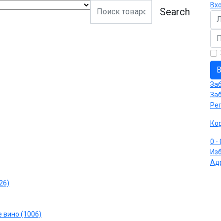
Вх
Search
Ло
Па
В
За
За
Ре
Ко
0
-
Из
Ад
26)
 вино (1006)