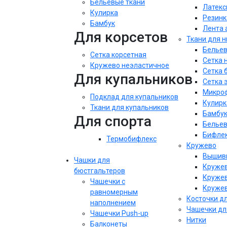
Бельевые ткани
Латекс
Кулирка
Резинк
Бамбук
Лента 
Для корсетов
Ткани для 
Бельев
Сетка корсетная
Сетка 
Кружево неэластичное
Сетка 
Для купальников
Сетка 
Микроф
Подклад для купальников
Кулирк
Ткани для купальников
Бамбу
Для спорта
Бельев
Бифле
Термобифлекс
Кружево
Вышивк
Чашки для
Кружев
бюстгальтеров
Кружев
Чашечки с
Кружев
равномерным
Косточки д
наполнением
Чашечки дл
Чашечки Push-up
Нитки
Балконеты