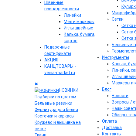
Бамбу
Швейные
Кулирк
принадлежности
Микрофибр
Линейки
Сетки
Мел и маркеры
Сетка 
Иглы швейные
Сетка 
Калька, бумага,
Сетка 
картон
Бельевые т
Подарочные
Термополо
сертификаты
Инструменты
АКЦИЯ
Калька, бум
КАНЦТОВАРЫ -
Линейки, с
veina-market.ru
Иглы швей
Маркеры и 
Блог
НОВИНКИ
Новости
Подборки по цветам
Вопросы / 
Бельевые резинки
Наши совет
Фурнитура для белья
Обзоры тов
Косточки и каркасы
Оплата
Кружево и вышивка на
Доставка
сетке
Контакты
Ткани