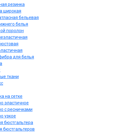
ная резинка
а широкая
атласная бельевая
нижнего белья
ой поролон
неэластичная
бюстовая
эластичная
ибра для белья
а
к
ые ткани
кс
а на сетке
о эластичное
о с ресничками
о узкое
ля бюстгальтера
я бюстгальтеров