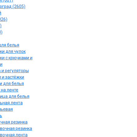
 (061)
оград (2605)
й
026)
)
0)
для белья
ки для чулок
ки с крючками и
и
 и регуляторы
 и застёжки
и для белья
 на ленте
ица для белья
ьная лента
льевая
ь
чная резинка
вочная резинка
вочная лента