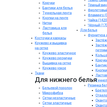
Тёмно-синий
Крючки
Тёмный вин
Бантики для белья
Фиолетовы
Туннельная лента
Фламинго (
Кнопки на ленте
Чайка (1420
Нитки
Чёрный (17
Ластовица для
Для белья
белья
Фурнитура 
Косточки и каркасы
Застёж
Кружево и вышивка
Застёж
на сетке
петлям
Кружево эластичное
Кольца
Кружево реснички
Крючки
Вышивка на сетке
Бантик
Кружево узкое
Кнопки
Ткани
Ластов
Для нижнего белья
Туннел
Резинка бе
Бельевой поролон
Бретел
Микрофибра
Отдело
Сетки неэластичные
Оканто
Сетки эластичные
Оканто