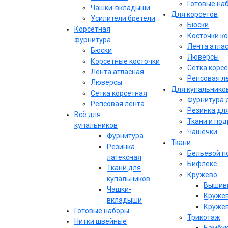
Готовые на
Чашки-вкладыши
Для корсетов
Усилители бретели
Бюски
Корсетная
Косточки к
фурнитура
Лента атла
Бюски
Люверсы
Корсетные косточки
Сетка корс
Лента атласная
Репсовая л
Люверсы
Для купальнико
Сетка корсетная
Фурнитура 
Репсовая лента
Резинка дл
Всё для
Ткани и по
купальников
Чашечки
Фурнитура
Ткани
Резинка
Бельевой п
латексная
Бифлекс
Ткани для
Кружево
купальников
Вышивк
Чашки-
Кружев
вкладыши
Кружев
Готовые наборы
Трикотаж
Нитки швейные