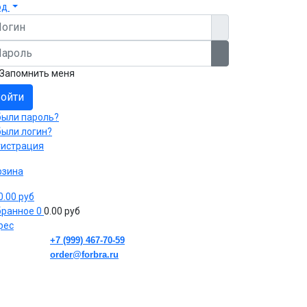
од
гин
роль
Показать пароль
Запомнить меня
ойти
были пароль?
были логин?
гистрация
рзина
 0.00 руб
бранное
0
0.00 руб
рес
+7 (999) 467-70-59
order@forbra.ru