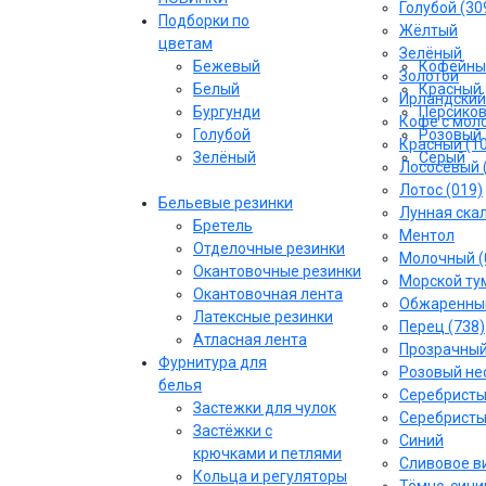
Голубой (30
Подборки по
Жёлтый
цветам
Зелёный
Бежевый
Кофейны
Золотой
Белый
Красный
Ирландский
Бургунди
Персико
Кофе с моло
Голубой
Розовый
Красный (1
Зелёный
Серый
Лососёвый 
Лотос (019)
Бельевые резинки
Лунная скал
Бретель
Ментол
Отделочные резинки
Молочный (
Окантовочные резинки
Морской тум
Окантовочная лента
Обжаренный
Латексные резинки
Перец (738)
Атласная лента
Прозрачны
Фурнитура для
Розовый не
белья
Серебрист
Застежки для чулок
Серебристы
Застёжки с
Синий
крючками и петлями
Сливовое ви
Кольца и регуляторы