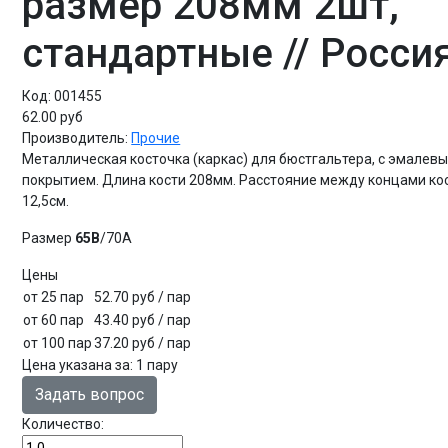
размер 208мм 2шт,
стандартные // Росси
Код:
001455
62.00 руб
Производитель:
Прочие
Металлическая косточка (каркас) для бюстгальтера, с эмалев
покрытием. Длина кости 208мм. Расстояние между концами ко
12,5см.
Размер
65B
/70A
Цены
от 25 пар
52.70 руб
/ пар
от 60 пар
43.40 руб
/ пар
от 100 пар
37.20 руб
/ пар
Цена указана за
:
1 пару
Задать вопрос
Количество: