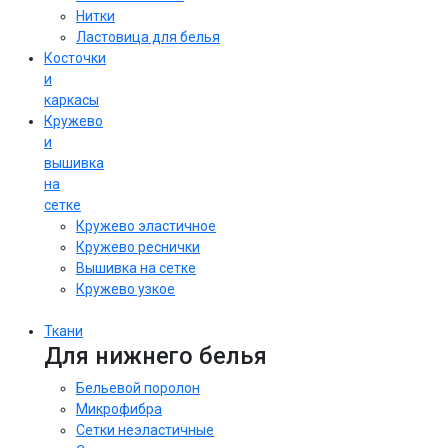
Нитки
Ластовица для белья
Косточки
и
каркасы
Кружево
и
вышивка
на
сетке
Кружево эластичное
Кружево реснички
Вышивка на сетке
Кружево узкое
Ткани
Для нижнего белья
Бельевой поролон
Микрофибра
Сетки неэластичные