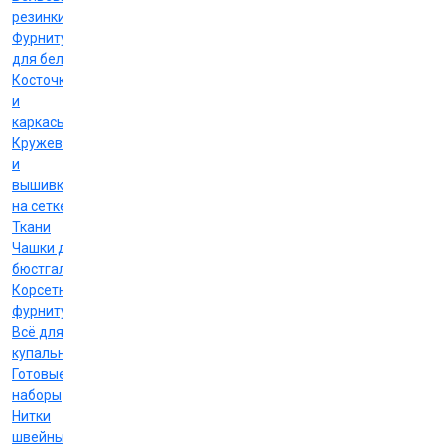
резинки
Фурнитура
для белья
Косточки
и
каркасы
Кружево
и
вышивка
на сетке
Ткани
Чашки для
бюстгальтеров
Корсетная
фурнитура
Всё для
купальников
Готовые
наборы
Нитки
швейные