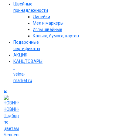
Швейные
принадлежности
Линейки
Мел и маркеры
Иглы швейные
Калька, бумага, картон
Подарочные
сертификаты
АКЦИЯ
КАНЦТОВАРЫ
-
veina-
market.ru
НОВИНКИ
Подборки
по
цветам
Бельевые