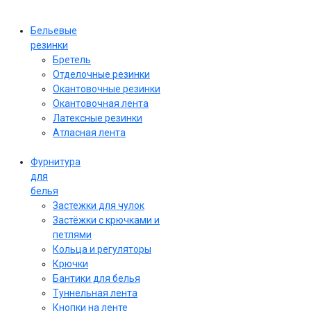
Бельевые
резинки
Бретель
Отделочные резинки
Окантовочные резинки
Окантовочная лента
Латексные резинки
Атласная лента
Фурнитура
для
белья
Застежки для чулок
Застёжки с крючками и
петлями
Кольца и регуляторы
Крючки
Бантики для белья
Туннельная лента
Кнопки на ленте