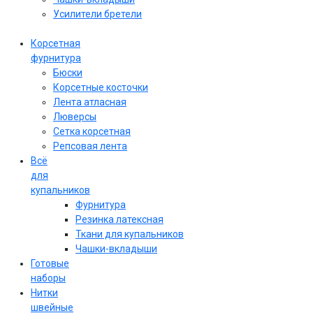
Усилители бретели
Корсетная
фурнитура
Бюски
Корсетные косточки
Лента атласная
Люверсы
Сетка корсетная
Репсовая лента
Всё
для
купальников
Фурнитура
Резинка латексная
Ткани для купальников
Чашки-вкладыши
Готовые
наборы
Нитки
швейные