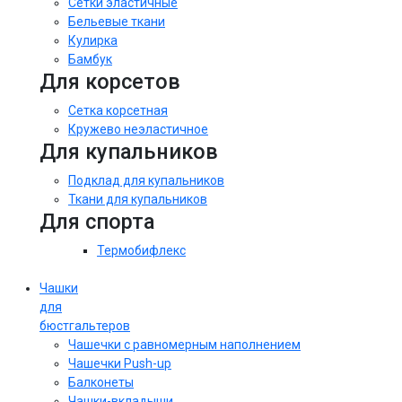
Сетки эластичные
Бельевые ткани
Кулирка
Бамбук
Для корсетов
Сетка корсетная
Кружево неэластичное
Для купальников
Подклад для купальников
Ткани для купальников
Для спорта
Термобифлекс
Чашки
для
бюстгальтеров
Чашечки с равномерным наполнением
Чашечки Push-up
Балконеты
Чашки-вкладыши