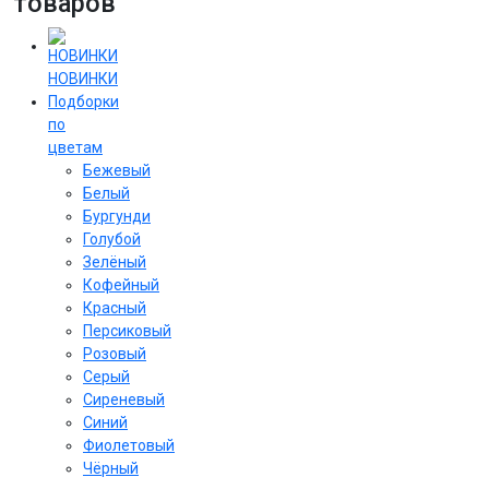
товаров
НОВИНКИ
Подборки
по
цветам
Бежевый
Белый
Бургунди
Голубой
Зелёный
Кофейный
Красный
Персиковый
Розовый
Серый
Сиреневый
Cиний
Фиолетовый
Чёрный