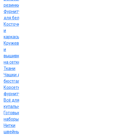
резинки
Фурнитура
для белья
Косточки
и
каркасы
Кружево
и
вышивка
на сетке
Ткани
Чашки для
бюстгальтеров
Корсетная
фурнитура
Всё для
купальников
Готовые
наборы
Нитки
швейные