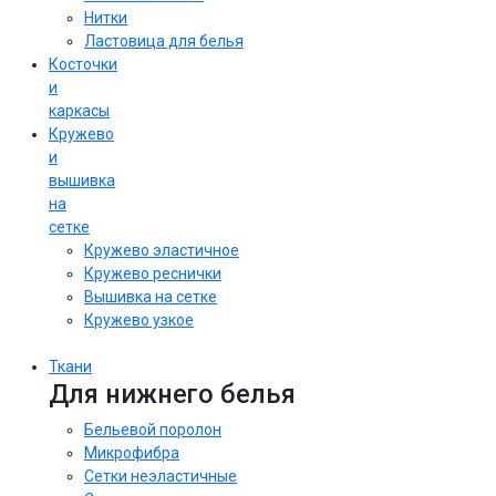
Нитки
Ластовица для белья
Косточки
и
каркасы
Кружево
и
вышивка
на
сетке
Кружево эластичное
Кружево реснички
Вышивка на сетке
Кружево узкое
Ткани
Для нижнего белья
Бельевой поролон
Микрофибра
Сетки неэластичные