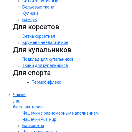
Сетки эластичные
Бельевые ткани
Кулирка
Бамбук
Для корсетов
Сетка корсетная
Кружево неэластичное
Для купальников
Подклад для купальников
Ткани для купальников
Для спорта
Термобифлекс
Чашки
для
бюстгальтеров
Чашечки с равномерным наполнением
Чашечки Push-up
Балконеты
Чашки-вкладыши