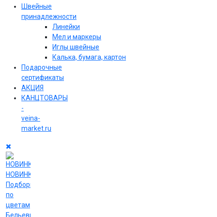
Швейные
принадлежности
Линейки
Мел и маркеры
Иглы швейные
Калька, бумага, картон
Подарочные
сертификаты
АКЦИЯ
КАНЦТОВАРЫ
-
veina-
market.ru
НОВИНКИ
Подборки
по
цветам
Бельевые