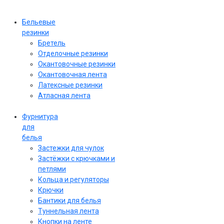
Бельевые
резинки
Бретель
Отделочные резинки
Окантовочные резинки
Окантовочная лента
Латексные резинки
Атласная лента
Фурнитура
для
белья
Застежки для чулок
Застёжки с крючками и
петлями
Кольца и регуляторы
Крючки
Бантики для белья
Туннельная лента
Кнопки на ленте