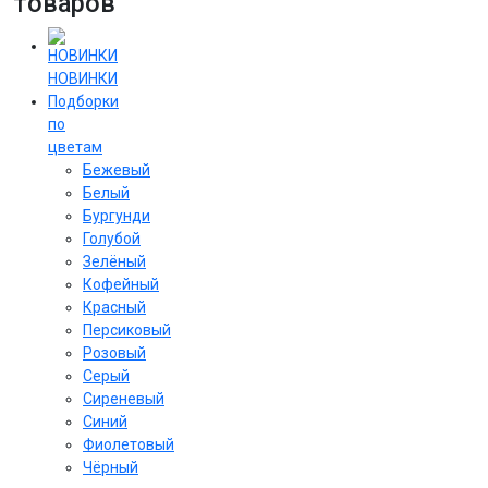
товаров
НОВИНКИ
Подборки
по
цветам
Бежевый
Белый
Бургунди
Голубой
Зелёный
Кофейный
Красный
Персиковый
Розовый
Серый
Сиреневый
Cиний
Фиолетовый
Чёрный