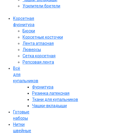
Усилители бретели
Корсетная
фурнитура
Бюски
Корсетные косточки
Лента атласная
Люверсы
Сетка корсетная
Репсовая лента
Всё
для
купальников
Фурнитура
Резинка латексная
Ткани для купальников
Чашки-вкладыши
Готовые
наборы
Нитки
швейные