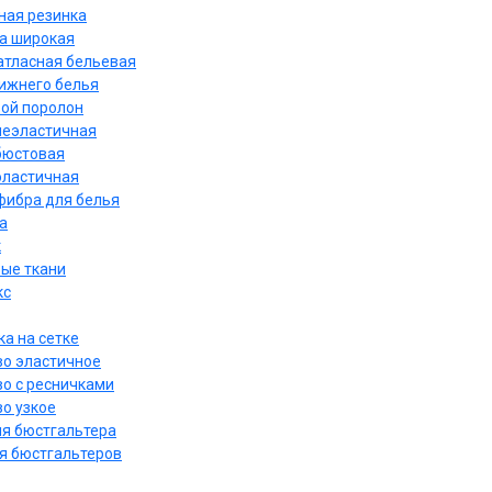
ная резинка
а широкая
атласная бельевая
нижнего белья
ой поролон
неэластичная
бюстовая
эластичная
ибра для белья
а
к
ые ткани
кс
а на сетке
о эластичное
о с ресничками
о узкое
ля бюстгальтера
я бюстгальтеров