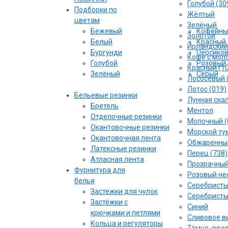
Голубой (30
Подборки по
Жёлтый
цветам
Зелёный
Бежевый
Кофейны
Золотой
Белый
Красный
Ирландский
Бургунди
Персико
Кофе с моло
Голубой
Розовый
Красный (1
Зелёный
Серый
Лососёвый 
Лотос (019)
Бельевые резинки
Лунная скал
Бретель
Ментол
Отделочные резинки
Молочный (
Окантовочные резинки
Морской тум
Окантовочная лента
Обжаренный
Латексные резинки
Перец (738)
Атласная лента
Прозрачны
Фурнитура для
Розовый не
белья
Серебрист
Застежки для чулок
Серебристы
Застёжки с
Синий
крючками и петлями
Сливовое ви
Кольца и регуляторы