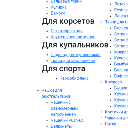
Бельевые ткани
Латекс
Кулирка
Резинк
Бамбук
Лента 
Для корсетов
Ткани для 
Бельев
Сетка корсетная
Сетка 
Кружево неэластичное
Сетка 
Для купальников
Сетка 
Микроф
Подклад для купальников
Кулирк
Ткани для купальников
Бамбу
Для спорта
Бельев
Бифле
Термобифлекс
Кружево
Вышивк
Чашки для
Кружев
бюстгальтеров
Кружев
Чашечки с
Кружев
равномерным
Косточки д
наполнением
Чашечки дл
Чашечки Push-up
Нитки
Балконеты