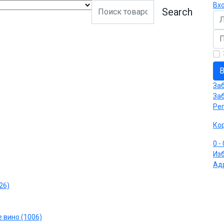
Вх
Search
Ло
Па
В
За
За
Ре
Ко
0
-
Из
Ад
26)
 вино (1006)