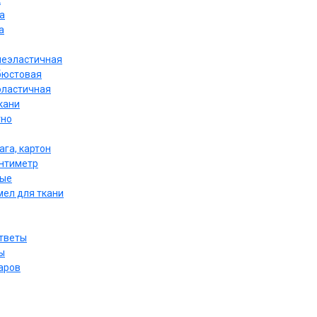
к
а
а
неэластичная
бюстовая
эластичная
кани
тно
ага, картон
антиметр
ные
мел для ткани
ответы
ы
аров