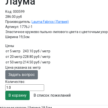
Лаума
Код:
000599
286.00 руб
Производитель:
Lauma Fabrics (Латвия)
Артикул:
1776J-1
Эластичное кружево пыльно-лилового цвета с цветочным узор
Ширина 19,5см.
Цены
от 5 метр
243.10 руб
/ метр
от 20 метр
228.80 руб
/ метр
от 50 метр
214.50 руб
/ метр
Цена указана за
:
метр
Задать вопрос
Количество:
В список пожеланий
еточным узором. Ширина 19,5см.