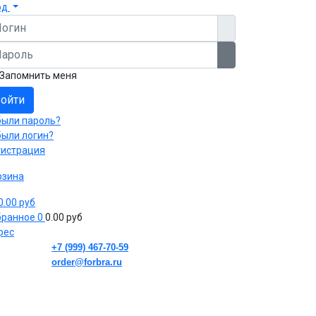
од
гин
роль
Показать пароль
Запомнить меня
ойти
были пароль?
были логин?
гистрация
рзина
 0.00 руб
бранное
0
0.00 руб
рес
+7 (999) 467-70-59
order@forbra.ru