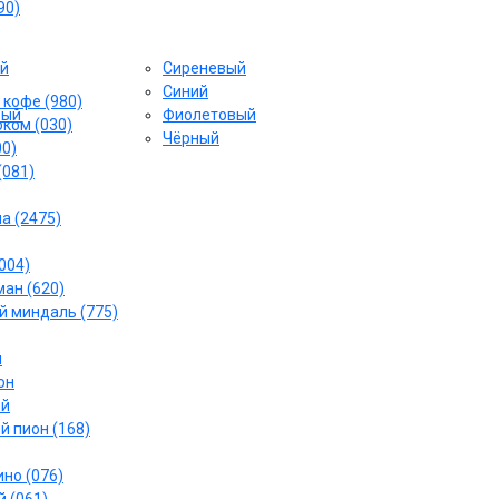
90)
й
Сиреневый
Cиний
 кофе (980)
вый
Фиолетовый
ком (030)
Чёрный
00)
(081)
а (2475)
004)
ан (620)
 миндаль (775)
й
он
ый
й пион (168)
но (076)