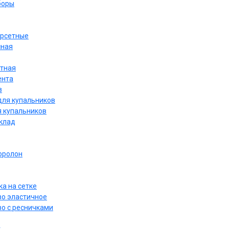
боры
орсетные
сная
етная
ента
в
для купальников
я купальников
дклад
оролон
а на сетке
о эластичное
о с ресничками