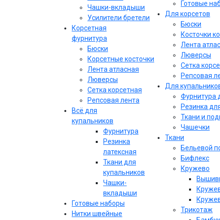
Готовые на
Чашки-вкладыши
Для корсетов
Усилители бретели
Бюски
Корсетная
Косточки к
фурнитура
Лента атла
Бюски
Люверсы
Корсетные косточки
Сетка корс
Лента атласная
Репсовая л
Люверсы
Для купальнико
Сетка корсетная
Фурнитура 
Репсовая лента
Резинка дл
Всё для
Ткани и по
купальников
Чашечки
Фурнитура
Ткани
Резинка
Бельевой п
латексная
Бифлекс
Ткани для
Кружево
купальников
Вышивк
Чашки-
Кружев
вкладыши
Кружев
Готовые наборы
Трикотаж
Нитки швейные