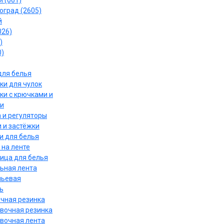
 (061)
оград (2605)
й
026)
)
0)
для белья
ки для чулок
ки с крючками и
и
 и регуляторы
 и застёжки
и для белья
 на ленте
ица для белья
ьная лента
льевая
ь
чная резинка
вочная резинка
вочная лента