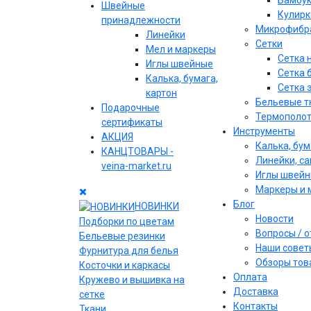
Бамбу
Швейные
Кулирк
принадлежности
Микрофибр
Линейки
Сетки
Мел и маркеры
Сетка 
Иглы швейные
Сетка 
Калька, бумага,
Сетка 
картон
Бельевые т
Подарочные
Термополо
сертификаты
Инструменты
АКЦИЯ
Калька, бум
КАНЦТОВАРЫ -
Линейки, с
veina-market.ru
Иглы швей
Маркеры и 
Блог
НОВИНКИ
Новости
Подборки по цветам
Вопросы / 
Бельевые резинки
Наши совет
Фурнитура для белья
Обзоры тов
Косточки и каркасы
Оплата
Кружево и вышивка на
Доставка
сетке
Контакты
Ткани