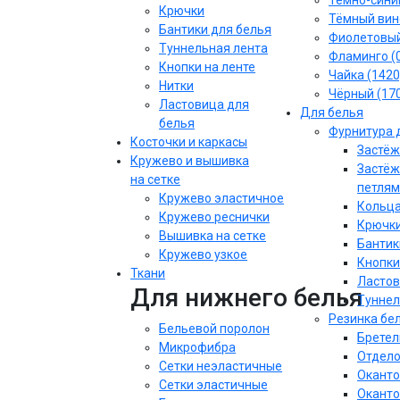
Тёмно-синий
Крючки
Тёмный вин
Бантики для белья
Фиолетовы
Туннельная лента
Фламинго (
Кнопки на ленте
Чайка (1420
Нитки
Чёрный (17
Ластовица для
Для белья
белья
Фурнитура 
Косточки и каркасы
Застёж
Кружево и вышивка
Застёж
на сетке
петлям
Кружево эластичное
Кольца
Кружево реснички
Крючки
Вышивка на сетке
Бантик
Кружево узкое
Кнопки
Ткани
Ластов
Для нижнего белья
Туннел
Резинка бе
Бельевой поролон
Бретел
Микрофибра
Отдело
Сетки неэластичные
Оканто
Сетки эластичные
Оканто