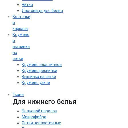
Нитки
Ластовица для белья
Косточки
и
каркасы
Кружево
и
вышивка
на
сетке
Кружево эластичное
Кружево реснички
Вышивка на сетке
Кружево узкое
Ткани
Для нижнего белья
Бельевой поролон
Микрофибра
Сетки неэластичные