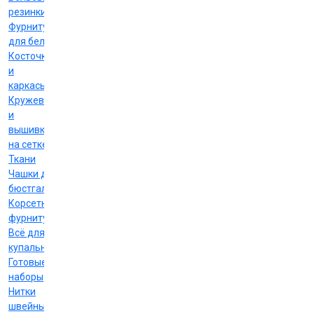
резинки
Фурнитура
для белья
Косточки
и
каркасы
Кружево
и
вышивка
на сетке
Ткани
Чашки для
бюстгальтеров
Корсетная
фурнитура
Всё для
купальников
Готовые
наборы
Нитки
швейные