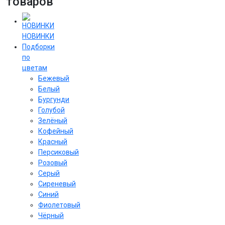
товаров
НОВИНКИ
Подборки
по
цветам
Бежевый
Белый
Бургунди
Голубой
Зелёный
Кофейный
Красный
Персиковый
Розовый
Серый
Сиреневый
Cиний
Фиолетовый
Чёрный