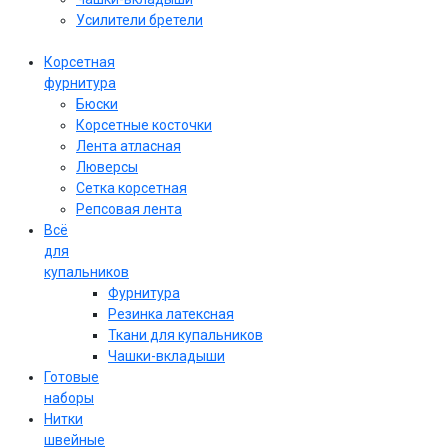
Усилители бретели
Корсетная
фурнитура
Бюски
Корсетные косточки
Лента атласная
Люверсы
Сетка корсетная
Репсовая лента
Всё
для
купальников
Фурнитура
Резинка латексная
Ткани для купальников
Чашки-вкладыши
Готовые
наборы
Нитки
швейные