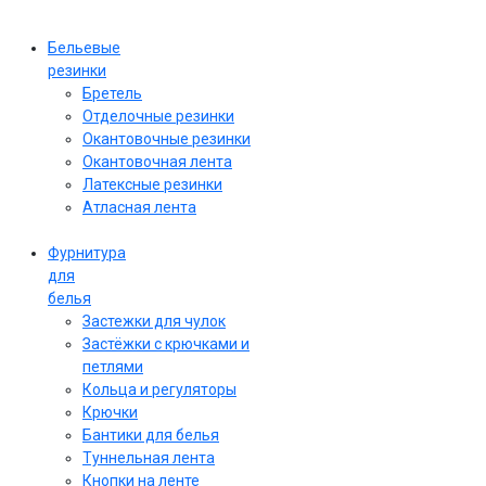
Бельевые
резинки
Бретель
Отделочные резинки
Окантовочные резинки
Окантовочная лента
Латексные резинки
Атласная лента
Фурнитура
для
белья
Застежки для чулок
Застёжки с крючками и
петлями
Кольца и регуляторы
Крючки
Бантики для белья
Туннельная лента
Кнопки на ленте