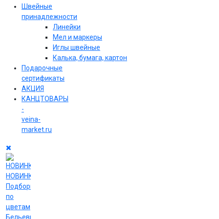
Швейные
принадлежности
Линейки
Мел и маркеры
Иглы швейные
Калька, бумага, картон
Подарочные
сертификаты
АКЦИЯ
КАНЦТОВАРЫ
-
veina-
market.ru
НОВИНКИ
Подборки
по
цветам
Бельевые