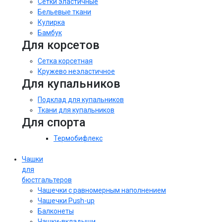
Сетки эластичные
Бельевые ткани
Кулирка
Бамбук
Для корсетов
Сетка корсетная
Кружево неэластичное
Для купальников
Подклад для купальников
Ткани для купальников
Для спорта
Термобифлекс
Чашки
для
бюстгальтеров
Чашечки с равномерным наполнением
Чашечки Push-up
Балконеты
Чашки-вкладыши