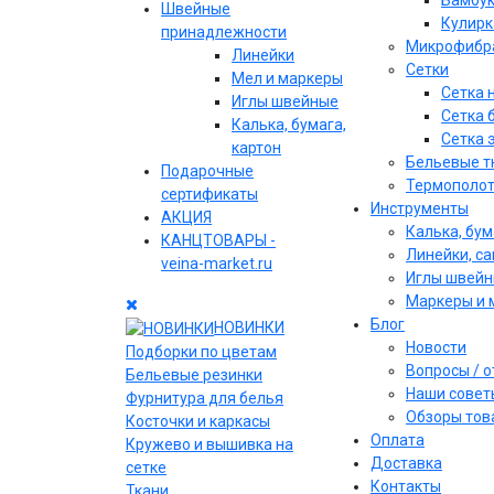
Бамбу
Швейные
Кулирк
принадлежности
Микрофибр
Линейки
Сетки
Мел и маркеры
Сетка 
Иглы швейные
Сетка 
Калька, бумага,
Сетка 
картон
Бельевые т
Подарочные
Термополо
сертификаты
Инструменты
АКЦИЯ
Калька, бум
КАНЦТОВАРЫ -
Линейки, с
veina-market.ru
Иглы швей
Маркеры и 
Блог
НОВИНКИ
Новости
Подборки по цветам
Вопросы / 
Бельевые резинки
Наши совет
Фурнитура для белья
Обзоры тов
Косточки и каркасы
Оплата
Кружево и вышивка на
Доставка
сетке
Контакты
Ткани