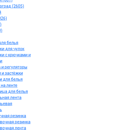
 (061)
оград (2605)
й
026)
)
0)
для белья
ки для чулок
ки с крючками и
и
 и регуляторы
 и застёжки
и для белья
 на ленте
ица для белья
ьная лента
льевая
ь
чная резинка
вочная резинка
вочная лента