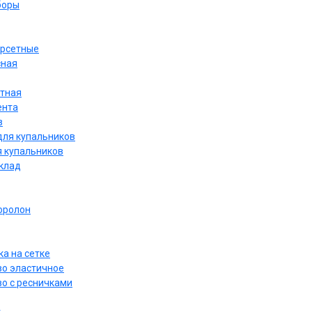
боры
орсетные
сная
етная
ента
в
для купальников
я купальников
дклад
оролон
а на сетке
о эластичное
о с ресничками