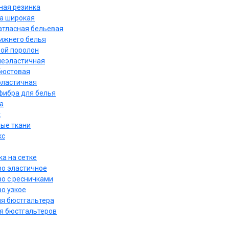
ная резинка
а широкая
атласная бельевая
нижнего белья
ой поролон
неэластичная
бюстовая
эластичная
ибра для белья
а
к
ые ткани
кс
а на сетке
о эластичное
о с ресничками
о узкое
ля бюстгальтера
я бюстгальтеров