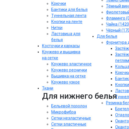
Тёмно-синий
Крючки
Тёмный вин
Бантики для белья
Фиолетовы
Туннельная лента
Фламинго (
Кнопки на ленте
Чайка (1420
Нитки
Чёрный (17
Ластовица для
Для белья
белья
Фурнитура 
Косточки и каркасы
Застёж
Кружево и вышивка
Застёж
на сетке
петлям
Кружево эластичное
Кольца
Кружево реснички
Крючки
Вышивка на сетке
Бантик
Кружево узкое
Кнопки
Ткани
Ластов
Для нижнего белья
Туннел
Резинка бе
Бельевой поролон
Бретел
Микрофибра
Отдело
Сетки неэластичные
Оканто
Сетки эластичные
Оканто