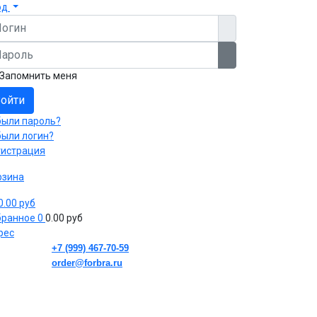
од
гин
роль
Показать пароль
Запомнить меня
ойти
были пароль?
были логин?
гистрация
рзина
 0.00 руб
бранное
0
0.00 руб
рес
+7 (999) 467-70-59
order@forbra.ru