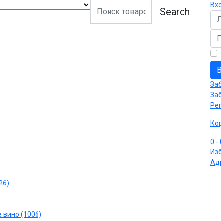
Вх
Search
Ло
Па
В
За
За
Ре
Ко
0
-
Из
Ад
26)
 вино (1006)