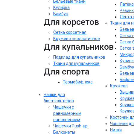
Бельевые ткани
Латекс
Кулирка
Резинк
Бамбук
Лента 
Для корсетов
Ткани для 
Бельев
Сетка корсетная
Сетка 
Кружево неэластичное
Сетка 
Для купальников
Сетка 
Микроф
Подклад для купальников
Кулирк
Ткани для купальников
Бамбу
Для спорта
Бельев
Бифле
Термобифлекс
Кружево
Вышивк
Чашки для
Кружев
бюстгальтеров
Кружев
Чашечки с
Кружев
равномерным
Косточки д
наполнением
Чашечки дл
Чашечки Push-up
Нитки
Балконеты