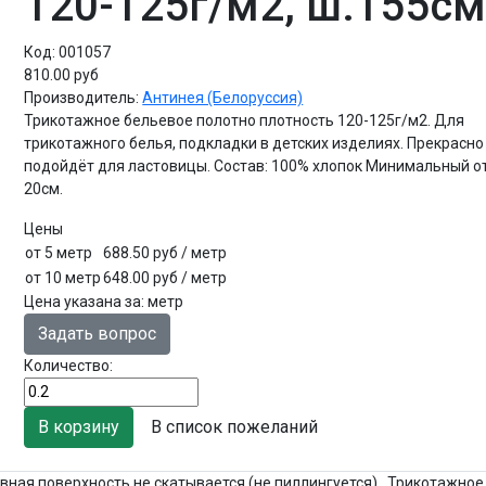
120-125г/м2, ш.155с
Код:
001057
810.00 руб
Производитель:
Антинея (Белоруссия)
Трикотажное бельевое полотно плотность 120-125г/м2. Для
трикотажного белья, подкладки в детских изделиях. Прекрасно
подойдёт для ластовицы. Состав: 100% хлопок Минимальный о
20см.
Цены
от 5 метр
688.50 руб
/ метр
от 10 метр
648.00 руб
/ метр
Цена указана за
:
метр
Задать вопрос
Количество:
В список пожеланий
овная поверхность не скатывается (не пиллингуется), Трикотажное