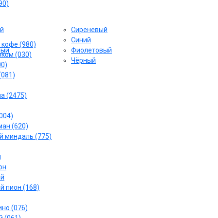
90)
й
Сиреневый
Cиний
 кофе (980)
вый
Фиолетовый
ком (030)
Чёрный
00)
(081)
а (2475)
004)
ан (620)
 миндаль (775)
й
он
ый
й пион (168)
но (076)