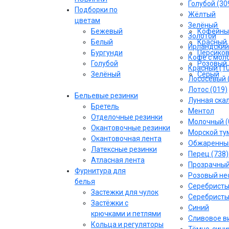
Голубой (30
Подборки по
Жёлтый
цветам
Зелёный
Бежевый
Кофейны
Золотой
Белый
Красный
Ирландский
Бургунди
Персико
Кофе с моло
Голубой
Розовый
Красный (1
Зелёный
Серый
Лососёвый 
Лотос (019)
Бельевые резинки
Лунная скал
Бретель
Ментол
Отделочные резинки
Молочный (
Окантовочные резинки
Морской тум
Окантовочная лента
Обжаренный
Латексные резинки
Перец (738)
Атласная лента
Прозрачны
Фурнитура для
Розовый не
белья
Серебрист
Застежки для чулок
Серебристы
Застёжки с
Синий
крючками и петлями
Сливовое ви
Кольца и регуляторы