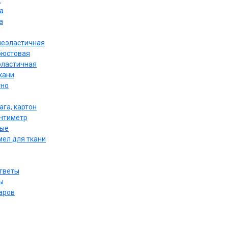
к
а
а
неэластичная
бюстовая
эластичная
кани
тно
ага, картон
антиметр
ные
мел для ткани
ответы
ы
аров