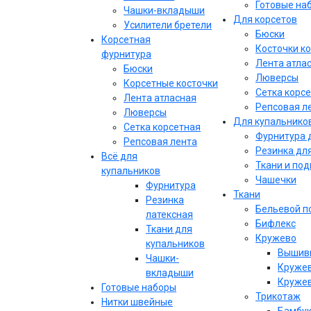
Готовые на
Чашки-вкладыши
Для корсетов
Усилители бретели
Бюски
Корсетная
Косточки к
фурнитура
Лента атла
Бюски
Люверсы
Корсетные косточки
Сетка корс
Лента атласная
Репсовая л
Люверсы
Для купальнико
Сетка корсетная
Фурнитура 
Репсовая лента
Резинка дл
Всё для
Ткани и по
купальников
Чашечки
Фурнитура
Ткани
Резинка
Бельевой п
латексная
Бифлекс
Ткани для
Кружево
купальников
Вышивк
Чашки-
Кружев
вкладыши
Кружев
Готовые наборы
Трикотаж
Нитки швейные