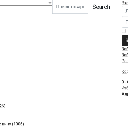
Вх
Search
Ло
Па
В
За
За
Ре
Ко
0
-
Из
Ад
26)
 вино (1006)