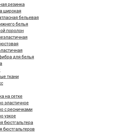
ная резинка
а широкая
атласная бельевая
нижнего белья
ой поролон
неэластичная
бюстовая
эластичная
ибра для белья
а
к
ые ткани
кс
а на сетке
о эластичное
о с ресничками
о узкое
ля бюстгальтера
я бюстгальтеров