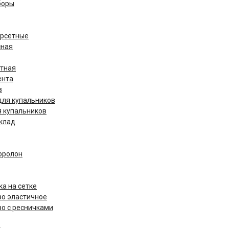
боры
орсетные
сная
етная
ента
в
для купальников
я купальников
дклад
оролон
а на сетке
о эластичное
о с ресничками