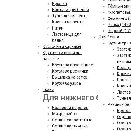
Тёмно-синий
Крючки
Тёмный вин
Бантики для белья
Фиолетовы
Туннельная лента
Фламинго (
Кнопки на ленте
Чайка (1420
Нитки
Чёрный (17
Ластовица для
Для белья
белья
Фурнитура 
Косточки и каркасы
Застёж
Кружево и вышивка
Застёж
на сетке
петлям
Кружево эластичное
Кольца
Кружево реснички
Крючки
Вышивка на сетке
Бантик
Кружево узкое
Кнопки
Ткани
Ластов
Для нижнего белья
Туннел
Резинка бе
Бельевой поролон
Бретел
Микрофибра
Отдело
Сетки неэластичные
Оканто
Сетки эластичные
Оканто