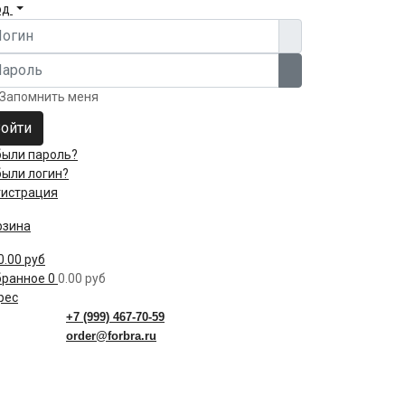
од
гин
роль
Показать пароль
Запомнить меня
ойти
были пароль?
были логин?
гистрация
рзина
 0.00 руб
бранное
0
0.00 руб
рес
+7 (999) 467-70-59
order@forbra.ru