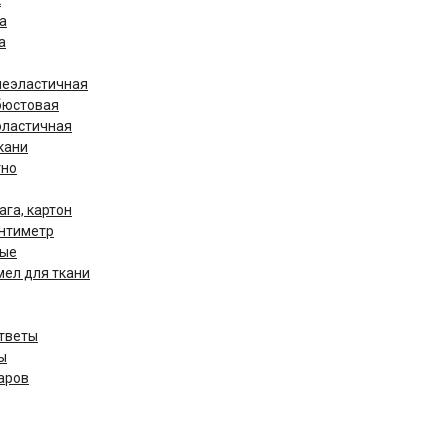
к
а
а
неэластичная
бюстовая
эластичная
кани
тно
ага, картон
антиметр
ные
мел для ткани
ответы
ы
аров