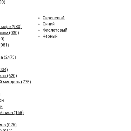
90)
й
Сиреневый
Cиний
 кофе (980)
вый
Фиолетовый
ком (030)
Чёрный
00)
(081)
а (2475)
004)
ан (620)
 миндаль (775)
й
он
ый
й пион (168)
но (076)