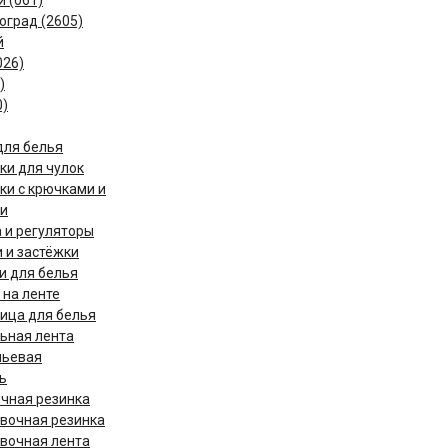
 (061)
оград (2605)
й
026)
)
0)
для белья
ки для чулок
ки с крючками и
и
 и регуляторы
 и застёжки
и для белья
 на ленте
ица для белья
ьная лента
льевая
ь
чная резинка
вочная резинка
вочная лента