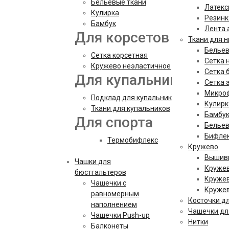
Бельевые ткани
Латекс
Кулирка
Резинк
Бамбук
Лента 
Для корсетов
Ткани для 
Бельев
Сетка корсетная
Сетка 
Кружево неэластичное
Сетка 
Для купальников
Сетка 
Микроф
Подклад для купальников
Кулирк
Ткани для купальников
Бамбу
Для спорта
Бельев
Бифле
Термобифлекс
Кружево
Вышивк
Чашки для
Кружев
бюстгальтеров
Кружев
Чашечки с
Кружев
равномерным
Косточки д
наполнением
Чашечки дл
Чашечки Push-up
Нитки
Балконеты