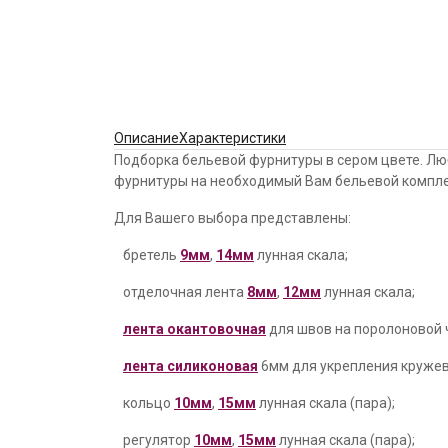
Описание
Характеристики
Подборка бельевой фурнитуры в сером цвете. Лю
фурнитуры на необходимый Вам бельевой компле
Для Вашего выбора представлены:
бретель
9мм
,
14мм
лунная скала;
отделочная лента
8мм
,
12мм
лунная скала;
лента окантовочная
для швов на поролоновой 
лента силиконовая
6мм для укрепления кружев
кольцо
10мм
,
15мм
лунная скала (пара);
регулятор
10мм
,
15мм
лунная скала (пара);