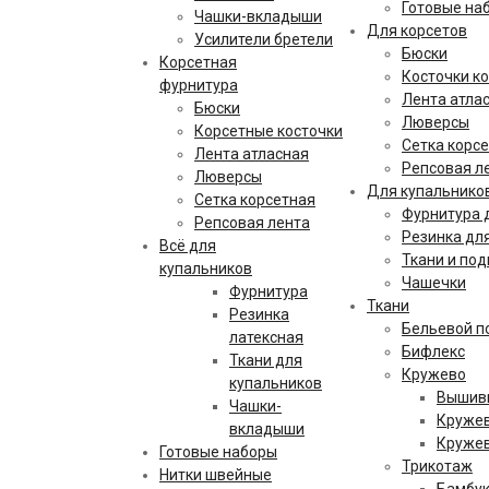
Готовые на
Чашки-вкладыши
Для корсетов
Усилители бретели
Бюски
Корсетная
Косточки к
фурнитура
Лента атла
Бюски
Люверсы
Корсетные косточки
Сетка корс
Лента атласная
Репсовая л
Люверсы
Для купальнико
Сетка корсетная
Фурнитура 
Репсовая лента
Резинка дл
Всё для
Ткани и по
купальников
Чашечки
Фурнитура
Ткани
Резинка
Бельевой п
латексная
Бифлекс
Ткани для
Кружево
купальников
Вышивк
Чашки-
Кружев
вкладыши
Кружев
Готовые наборы
Трикотаж
Нитки швейные