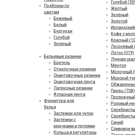
Голубой (30
Подборки по
Жёлтый
цветам
Зелёный
Бежевый
Кофейны
Золотой
Белый
Красный
Ирландский
Бургунди
Персико
Кофе с моло
Голубой
Розовый
Красный (1
Зелёный
Серый
Лососёвый 
Лотос (019)
Бельевые резинки
Лунная скал
Бретель
Ментол
Отделочные резинки
Молочный (
Окантовочные резинки
Морской тум
Окантовочная лента
Обжаренный
Латексные резинки
Перец (738)
Атласная лента
Прозрачны
Фурнитура для
Розовый не
белья
Серебрист
Застежки для чулок
Серебристы
Застёжки с
Синий
крючками и петлями
Сливовое ви
Кольца и регуляторы