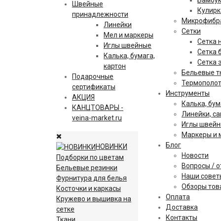
Бамбу
Швейные
Кулирк
принадлежности
Микрофибр
Линейки
Сетки
Мел и маркеры
Сетка 
Иглы швейные
Сетка 
Калька, бумага,
Сетка 
картон
Бельевые т
Подарочные
Термополо
сертификаты
Инструменты
АКЦИЯ
Калька, бум
КАНЦТОВАРЫ -
Линейки, с
veina-market.ru
Иглы швей
Маркеры и 
Блог
НОВИНКИ
Новости
Подборки по цветам
Вопросы / 
Бельевые резинки
Наши совет
Фурнитура для белья
Обзоры тов
Косточки и каркасы
Оплата
Кружево и вышивка на
Доставка
сетке
Контакты
Ткани