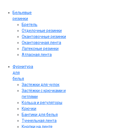
Бельевые
резинки
Бретель
Отделочные резинки
Окантовочные резинки
Окантовочная лента
Латексные резинки
Атласная лента
Фурнитура
для
белья
Застежки для чулок
Застёжки с крючками и
петлями
Кольца и регуляторы
Крючки
Бантики для белья
Туннельная лента
Кнопки на ленте