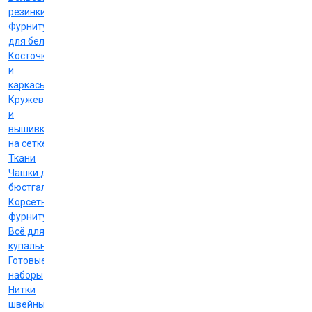
резинки
Фурнитура
для белья
Косточки
и
каркасы
Кружево
и
вышивка
на сетке
Ткани
Чашки для
бюстгальтеров
Корсетная
фурнитура
Всё для
купальников
Готовые
наборы
Нитки
швейные