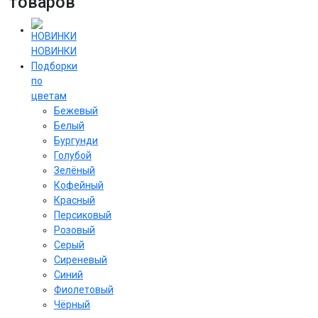
товаров
НОВИНКИ
Подборки
по
цветам
Бежевый
Белый
Бургунди
Голубой
Зелёный
Кофейный
Красный
Персиковый
Розовый
Серый
Сиреневый
Cиний
Фиолетовый
Чёрный