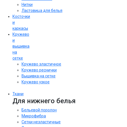
Нитки
Ластовица для белья
Косточки
и
каркасы
Кружево
и
вышивка
на
сетке
Кружево эластичное
Кружево реснички
Вышивка на сетке
Кружево узкое
Ткани
Для нижнего белья
Бельевой поролон
Микрофибра
Сетки неэластичные