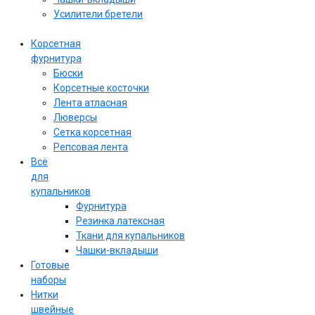
Усилители бретели
Корсетная
фурнитура
Бюски
Корсетные косточки
Лента атласная
Люверсы
Сетка корсетная
Репсовая лента
Всё
для
купальников
Фурнитура
Резинка латексная
Ткани для купальников
Чашки-вкладыши
Готовые
наборы
Нитки
швейные