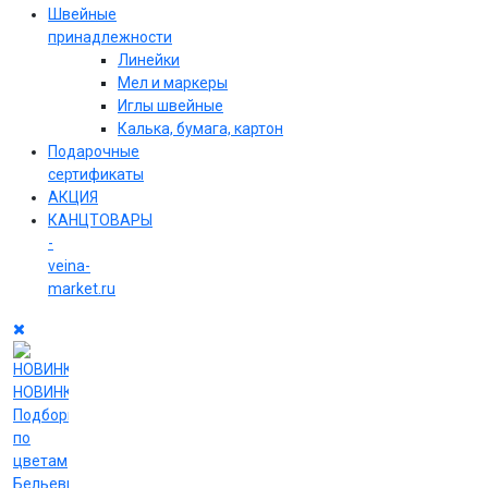
Швейные
принадлежности
Линейки
Мел и маркеры
Иглы швейные
Калька, бумага, картон
Подарочные
сертификаты
АКЦИЯ
КАНЦТОВАРЫ
-
veina-
market.ru
НОВИНКИ
Подборки
по
цветам
Бельевые