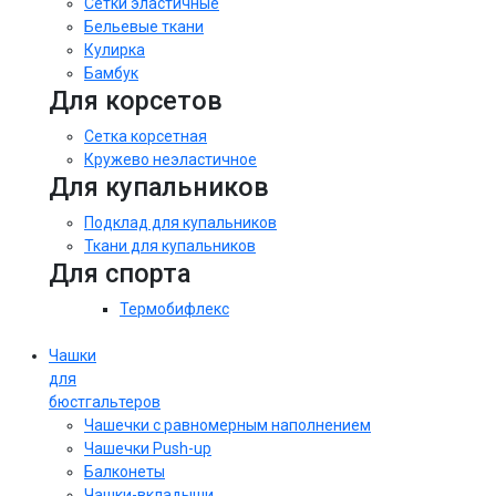
Сетки эластичные
Бельевые ткани
Кулирка
Бамбук
Для корсетов
Сетка корсетная
Кружево неэластичное
Для купальников
Подклад для купальников
Ткани для купальников
Для спорта
Термобифлекс
Чашки
для
бюстгальтеров
Чашечки с равномерным наполнением
Чашечки Push-up
Балконеты
Чашки-вкладыши