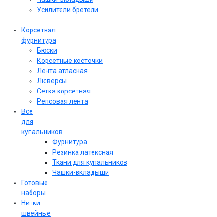
Усилители бретели
Корсетная
фурнитура
Бюски
Корсетные косточки
Лента атласная
Люверсы
Сетка корсетная
Репсовая лента
Всё
для
купальников
Фурнитура
Резинка латексная
Ткани для купальников
Чашки-вкладыши
Готовые
наборы
Нитки
швейные