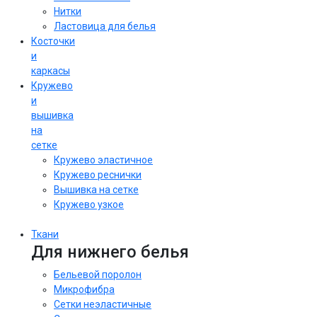
Нитки
Ластовица для белья
Косточки
и
каркасы
Кружево
и
вышивка
на
сетке
Кружево эластичное
Кружево реснички
Вышивка на сетке
Кружево узкое
Ткани
Для нижнего белья
Бельевой поролон
Микрофибра
Сетки неэластичные