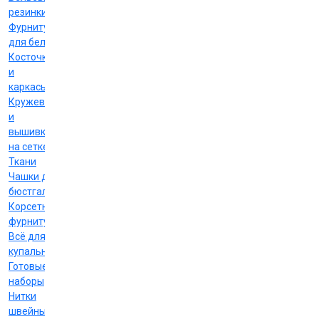
резинки
Фурнитура
для белья
Косточки
и
каркасы
Кружево
и
вышивка
на сетке
Ткани
Чашки для
бюстгальтеров
Корсетная
фурнитура
Всё для
купальников
Готовые
наборы
Нитки
швейные