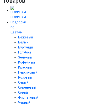
товаров
НОВИНКИ
Подборки
по
цветам
Бежевый
Белый
Бургунди
Голубой
Зелёный
Кофейный
Красный
Персиковый
Розовый
Серый
Сиреневый
Cиний
Фиолетовый
Чёрный