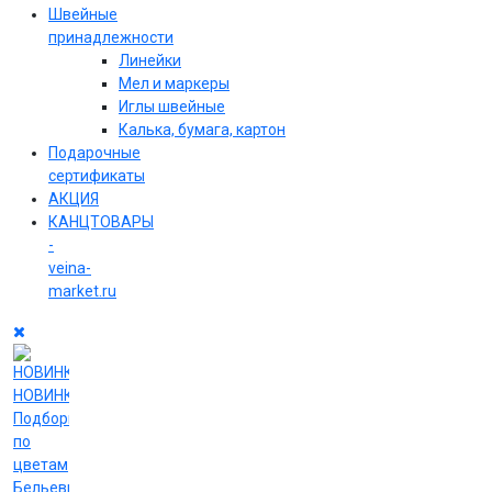
Швейные
принадлежности
Линейки
Мел и маркеры
Иглы швейные
Калька, бумага, картон
Подарочные
сертификаты
АКЦИЯ
КАНЦТОВАРЫ
-
veina-
market.ru
НОВИНКИ
Подборки
по
цветам
Бельевые