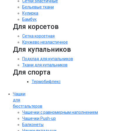
Сетки эластичные
Бельевые ткани
Кулирка
Бамбук
Для корсетов
Сетка корсетная
Кружево неэластичное
Для купальников
Подклад для купальников
Ткани для купальников
Для спорта
Термобифлекс
Чашки
для
бюстгальтеров
Чашечки с равномерным наполнением
Чашечки Push-up
Балконеты
Чашки-вкладыши