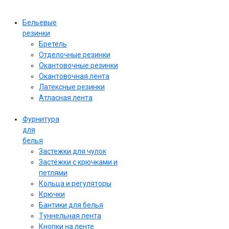
Бельевые
резинки
Бретель
Отделочные резинки
Окантовочные резинки
Окантовочная лента
Латексные резинки
Атласная лента
Фурнитура
для
белья
Застежки для чулок
Застёжки с крючками и
петлями
Кольца и регуляторы
Крючки
Бантики для белья
Туннельная лента
Кнопки на ленте