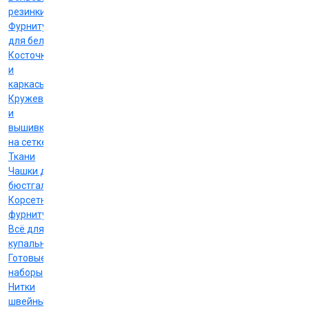
резинки
Фурнитура
для белья
Косточки
и
каркасы
Кружево
и
вышивка
на сетке
Ткани
Чашки для
бюстгальтеров
Корсетная
фурнитура
Всё для
купальников
Готовые
наборы
Нитки
швейные