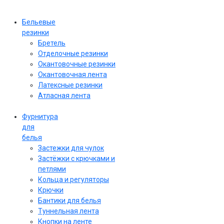
Бельевые
резинки
Бретель
Отделочные резинки
Окантовочные резинки
Окантовочная лента
Латексные резинки
Атласная лента
Фурнитура
для
белья
Застежки для чулок
Застёжки с крючками и
петлями
Кольца и регуляторы
Крючки
Бантики для белья
Туннельная лента
Кнопки на ленте