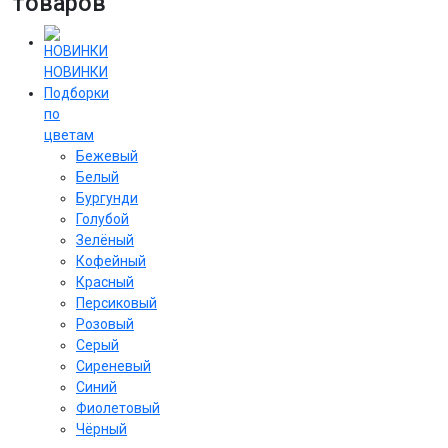
товаров
НОВИНКИ
Подборки
по
цветам
Бежевый
Белый
Бургунди
Голубой
Зелёный
Кофейный
Красный
Персиковый
Розовый
Серый
Сиреневый
Cиний
Фиолетовый
Чёрный