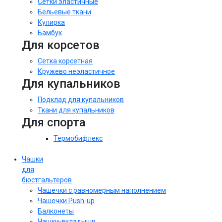
Сетки эластичные
Бельевые ткани
Кулирка
Бамбук
Для корсетов
Сетка корсетная
Кружево неэластичное
Для купальников
Подклад для купальников
Ткани для купальников
Для спорта
Термобифлекс
Чашки
для
бюстгальтеров
Чашечки с равномерным наполнением
Чашечки Push-up
Балконеты
Чашки-вкладыши