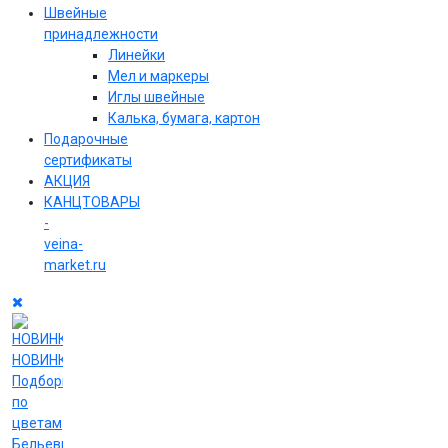
Швейные
принадлежности
Линейки
Мел и маркеры
Иглы швейные
Калька, бумага, картон
Подарочные
сертификаты
АКЦИЯ
КАНЦТОВАРЫ
-
veina-
market.ru
НОВИНКИ
Подборки
по
цветам
Бельевые