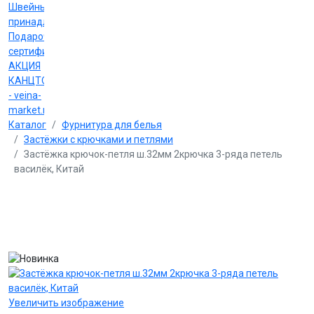
Швейные
принадлежности
Подарочные
сертификаты
АКЦИЯ
КАНЦТОВАРЫ
- veina-
market.ru
Каталог
Фурнитура для белья
Застёжки с крючками и петлями
Застёжка крючок-петля ш.32мм 2крючка 3-ряда петель
василёк, Китай
Увеличить изображение