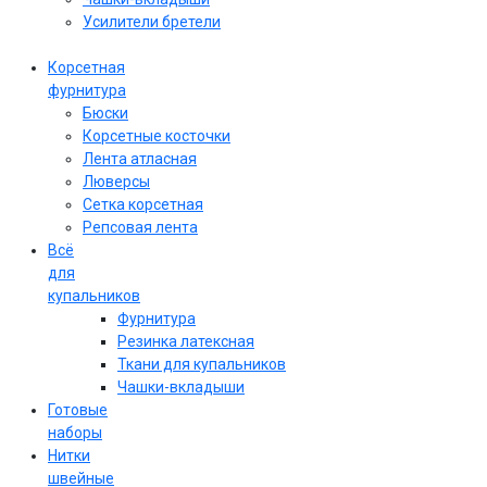
Усилители бретели
Корсетная
фурнитура
Бюски
Корсетные косточки
Лента атласная
Люверсы
Сетка корсетная
Репсовая лента
Всё
для
купальников
Фурнитура
Резинка латексная
Ткани для купальников
Чашки-вкладыши
Готовые
наборы
Нитки
швейные