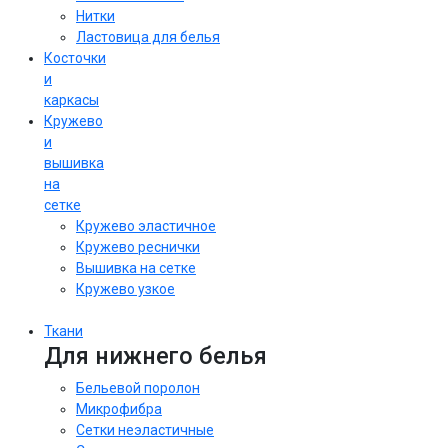
Нитки
Ластовица для белья
Косточки
и
каркасы
Кружево
и
вышивка
на
сетке
Кружево эластичное
Кружево реснички
Вышивка на сетке
Кружево узкое
Ткани
Для нижнего белья
Бельевой поролон
Микрофибра
Сетки неэластичные