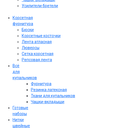
Усилители бретели
Корсетная
фурнитура
Бюски
Корсетные косточки
Лента атласная
Люверсы
Сетка корсетная
Репсовая лента
Всё
для
купальников
Фурнитура
Резинка латексная
Ткани для купальников
Чашки-вкладыши
Готовые
наборы
Нитки
швейные