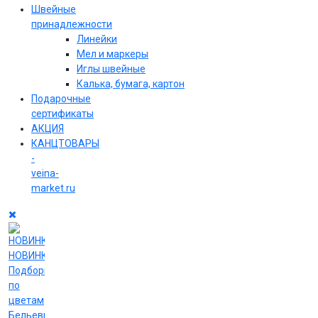
Швейные
принадлежности
Линейки
Мел и маркеры
Иглы швейные
Калька, бумага, картон
Подарочные
сертификаты
АКЦИЯ
КАНЦТОВАРЫ
-
veina-
market.ru
НОВИНКИ
Подборки
по
цветам
Бельевые