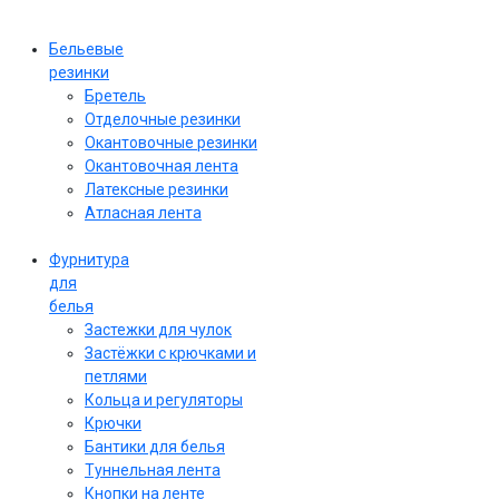
Бельевые
резинки
Бретель
Отделочные резинки
Окантовочные резинки
Окантовочная лента
Латексные резинки
Атласная лента
Фурнитура
для
белья
Застежки для чулок
Застёжки с крючками и
петлями
Кольца и регуляторы
Крючки
Бантики для белья
Туннельная лента
Кнопки на ленте