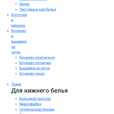
Нитки
Ластовица для белья
Косточки
и
каркасы
Кружево
и
вышивка
на
сетке
Кружево эластичное
Кружево реснички
Вышивка на сетке
Кружево узкое
Ткани
Для нижнего белья
Бельевой поролон
Микрофибра
Сетки неэластичные