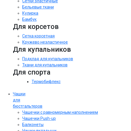
Сетки эластичные
Бельевые ткани
Кулирка
Бамбук
Для корсетов
Сетка корсетная
Кружево неэластичное
Для купальников
Подклад для купальников
Ткани для купальников
Для спорта
Термобифлекс
Чашки
для
бюстгальтеров
Чашечки с равномерным наполнением
Чашечки Push-up
Балконеты
Чашки-вкладыши