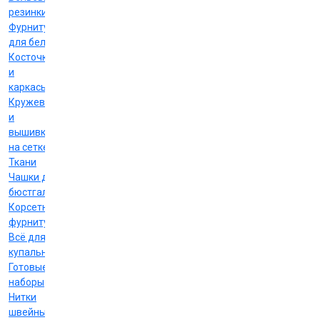
резинки
Фурнитура
для белья
Косточки
и
каркасы
Кружево
и
вышивка
на сетке
Ткани
Чашки для
бюстгальтеров
Корсетная
фурнитура
Всё для
купальников
Готовые
наборы
Нитки
швейные