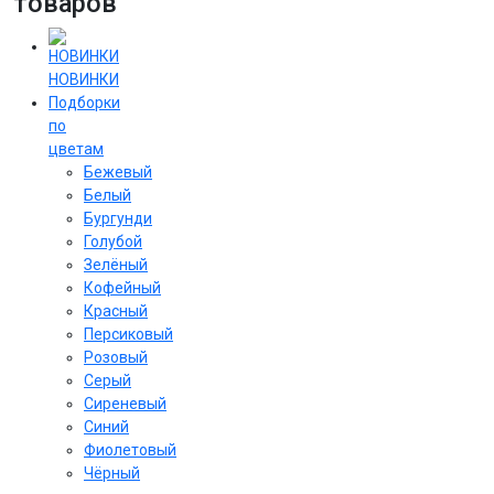
товаров
НОВИНКИ
Подборки
по
цветам
Бежевый
Белый
Бургунди
Голубой
Зелёный
Кофейный
Красный
Персиковый
Розовый
Серый
Сиреневый
Cиний
Фиолетовый
Чёрный