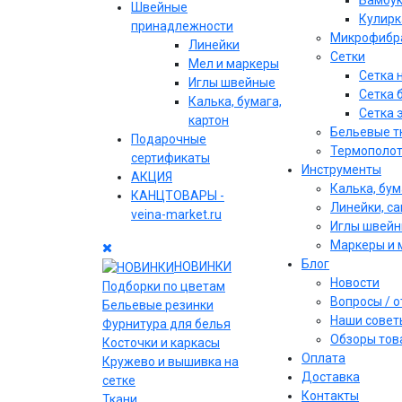
Бамбу
Швейные
Кулирк
принадлежности
Микрофибр
Линейки
Сетки
Мел и маркеры
Сетка 
Иглы швейные
Сетка 
Калька, бумага,
Сетка 
картон
Бельевые т
Подарочные
Термополо
сертификаты
Инструменты
АКЦИЯ
Калька, бум
КАНЦТОВАРЫ -
Линейки, с
veina-market.ru
Иглы швей
Маркеры и 
Блог
НОВИНКИ
Новости
Подборки по цветам
Вопросы / 
Бельевые резинки
Наши совет
Фурнитура для белья
Обзоры тов
Косточки и каркасы
Оплата
Кружево и вышивка на
Доставка
сетке
Контакты
Ткани