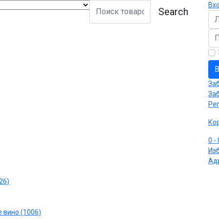
Вх
Search
Ло
Па
В
За
За
Ре
Ко
0
-
Из
Ад
26)
 вино (1006)