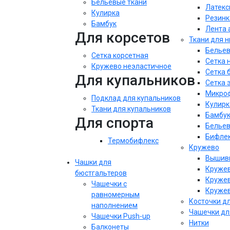
Бельевые ткани
Латекс
Кулирка
Резинк
Бамбук
Лента 
Для корсетов
Ткани для 
Бельев
Сетка корсетная
Сетка 
Кружево неэластичное
Сетка 
Для купальников
Сетка 
Микроф
Подклад для купальников
Кулирк
Ткани для купальников
Бамбу
Для спорта
Бельев
Бифле
Термобифлекс
Кружево
Вышивк
Чашки для
Кружев
бюстгальтеров
Кружев
Чашечки с
Кружев
равномерным
Косточки д
наполнением
Чашечки дл
Чашечки Push-up
Нитки
Балконеты