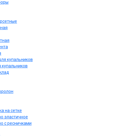
боры
орсетные
сная
етная
ента
в
для купальников
я купальников
дклад
оролон
а на сетке
о эластичное
о с ресничками