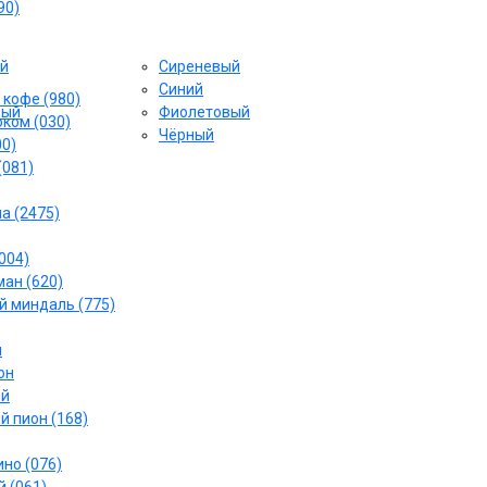
90)
й
Сиреневый
Cиний
 кофе (980)
вый
Фиолетовый
ком (030)
Чёрный
00)
(081)
а (2475)
004)
ан (620)
 миндаль (775)
й
он
ый
й пион (168)
но (076)