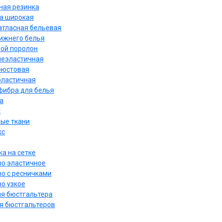
ная резинка
а широкая
атласная бельевая
нижнего белья
ой поролон
неэластичная
бюстовая
эластичная
ибра для белья
а
к
ые ткани
кс
а на сетке
о эластичное
о с ресничками
о узкое
ля бюстгальтера
я бюстгальтеров