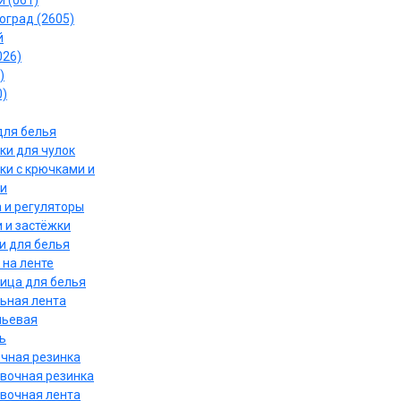
 (061)
оград (2605)
й
026)
)
0)
для белья
ки для чулок
ки с крючками и
и
 и регуляторы
 и застёжки
и для белья
 на ленте
ица для белья
ьная лента
льевая
ь
чная резинка
вочная резинка
вочная лента