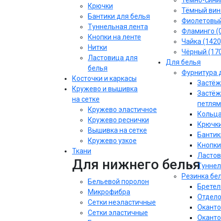
Тёмно-синий
Крючки
Тёмный вин
Бантики для белья
Фиолетовы
Туннельная лента
Фламинго (
Кнопки на ленте
Чайка (1420
Нитки
Чёрный (17
Ластовица для
Для белья
белья
Фурнитура 
Косточки и каркасы
Застёж
Кружево и вышивка
Застёж
на сетке
петлям
Кружево эластичное
Кольца
Кружево реснички
Крючки
Вышивка на сетке
Бантик
Кружево узкое
Кнопки
Ткани
Ластов
Для нижнего белья
Туннел
Резинка бе
Бельевой поролон
Бретел
Микрофибра
Отдело
Сетки неэластичные
Оканто
Сетки эластичные
Оканто