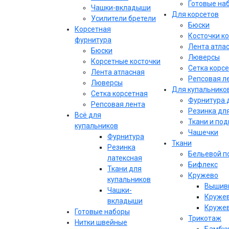
Готовые на
Чашки-вкладыши
Для корсетов
Усилители бретели
Бюски
Корсетная
Косточки к
фурнитура
Лента атла
Бюски
Люверсы
Корсетные косточки
Сетка корс
Лента атласная
Репсовая л
Люверсы
Для купальнико
Сетка корсетная
Фурнитура 
Репсовая лента
Резинка дл
Всё для
Ткани и по
купальников
Чашечки
Фурнитура
Ткани
Резинка
Бельевой п
латексная
Бифлекс
Ткани для
Кружево
купальников
Вышивк
Чашки-
Кружев
вкладыши
Кружев
Готовые наборы
Трикотаж
Нитки швейные