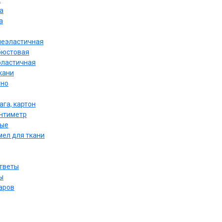
к
а
а
неэластичная
бюстовая
эластичная
кани
тно
ага, картон
антиметр
ные
мел для ткани
ответы
ы
аров