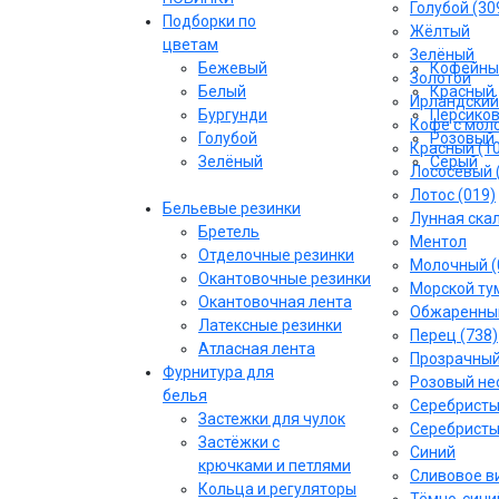
Голубой (30
Подборки по
Жёлтый
цветам
Зелёный
Бежевый
Кофейны
Золотой
Белый
Красный
Ирландский
Бургунди
Персико
Кофе с моло
Голубой
Розовый
Красный (1
Зелёный
Серый
Лососёвый 
Лотос (019)
Бельевые резинки
Лунная скал
Бретель
Ментол
Отделочные резинки
Молочный (
Окантовочные резинки
Морской тум
Окантовочная лента
Обжаренный
Латексные резинки
Перец (738)
Атласная лента
Прозрачны
Фурнитура для
Розовый не
белья
Серебрист
Застежки для чулок
Серебристы
Застёжки с
Синий
крючками и петлями
Сливовое ви
Кольца и регуляторы