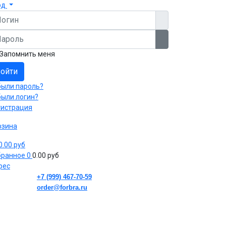
од
гин
роль
Показать пароль
Запомнить меня
ойти
были пароль?
были логин?
гистрация
рзина
 0.00 руб
бранное
0
0.00 руб
рес
+7 (999) 467-70-59
order@forbra.ru