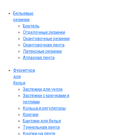
Бельевые
резинки
Бретель
Отделочные резинки
Окантовочные резинки
Окантовочная лента
Латексные резинки
Атласная лента
Фурнитура
для
белья
Застежки для чулок
Застёжки с крючками и
петлями
Кольца и регуляторы
Крючки
Бантики для белья
Туннельная лента
Кнопки на ленте