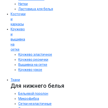
Нитки
Ластовица для белья
Косточки
и
каркасы
Кружево
и
вышивка
на
сетке
Кружево эластичное
Кружево реснички
Вышивка на сетке
Кружево узкое
Ткани
Для нижнего белья
Бельевой поролон
Микрофибра
Сетки неэластичные