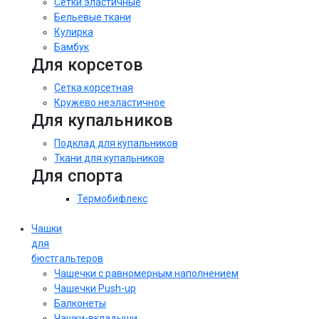
Сетки эластичные
Бельевые ткани
Кулирка
Бамбук
Для корсетов
Сетка корсетная
Кружево неэластичное
Для купальников
Подклад для купальников
Ткани для купальников
Для спорта
Термобифлекс
Чашки
для
бюстгальтеров
Чашечки с равномерным наполнением
Чашечки Push-up
Балконеты
Чашки-вкладыши