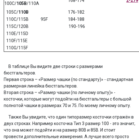
168-174
2-279
100C/
105B
/110A
105C/
110B
176-182
110C/115B
95F
184-188
115C/120B
190-196
110E/115D
110F/115E
110G/115F
В таблице Вы видите две строки с размерами
бюстгальтеров.
Первая строка – «Размер чашки (по стандарту)» - стандартная
размерная линейка бюстгальтеров.
Вторая строка – «Размер чашки (по личному опыту)» -
косточки, которые могут подойти на бюстгальтеры с большой
полнотой чашки в размерах 70 и 75. По моему личному опыту.
Также Вы увидите, что один типоразмер косточки отражён в
двух строках. Например косточка Тип 3 размер 100 - это значит,
что она может подойти и на размер 80B и 85B. И стоит
провести дополнительные измерения. А лучше всего просто