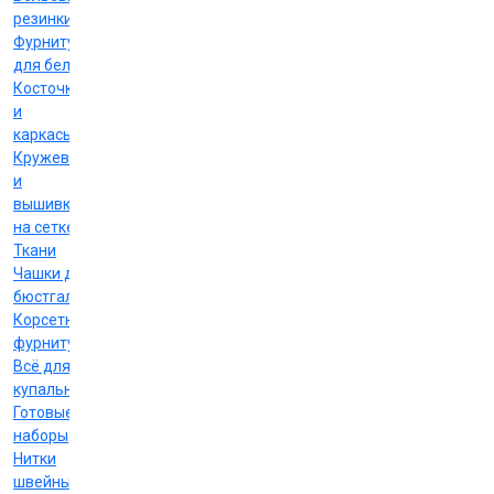
резинки
Фурнитура
для белья
Косточки
и
каркасы
Кружево
и
вышивка
на сетке
Ткани
Чашки для
бюстгальтеров
Корсетная
фурнитура
Всё для
купальников
Готовые
наборы
Нитки
швейные