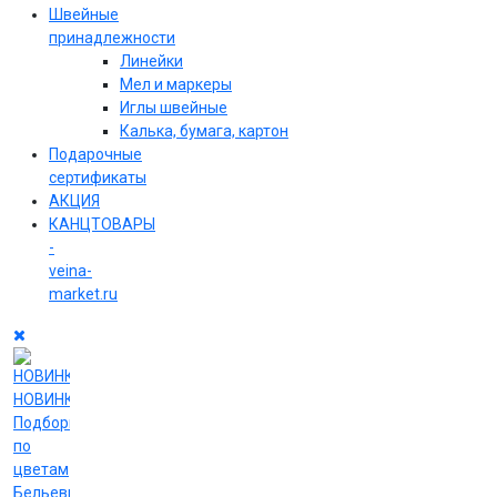
Швейные
принадлежности
Линейки
Мел и маркеры
Иглы швейные
Калька, бумага, картон
Подарочные
сертификаты
АКЦИЯ
КАНЦТОВАРЫ
-
veina-
market.ru
НОВИНКИ
Подборки
по
цветам
Бельевые