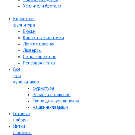
Усилители бретели
Корсетная
фурнитура
Бюски
Корсетные косточки
Лента атласная
Люверсы
Сетка корсетная
Репсовая лента
Всё
для
купальников
Фурнитура
Резинка латексная
Ткани для купальников
Чашки-вкладыши
Готовые
наборы
Нитки
швейные