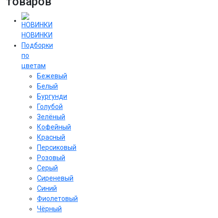
товаров
НОВИНКИ
Подборки
по
цветам
Бежевый
Белый
Бургунди
Голубой
Зелёный
Кофейный
Красный
Персиковый
Розовый
Серый
Сиреневый
Cиний
Фиолетовый
Чёрный