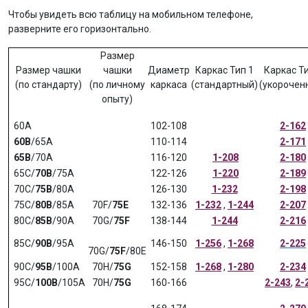
Чтобы увидеть всю таблицу на мобильном телефоне,
разверните его горизонтально.
Размер
Размер чашки
чашки
Диаметр
Каркас Тип 1
Каркас Ти
(по стандарту)
(по личному
каркаса
(стандартный)
(укорочен
опыту)
60A
102-108
2-162
60B
/65A
110-114
2-171
65B
/70A
116-120
1-208
2-180
65C/
70B
/75A
122-126
1-220
2-189
70С/
75B
/80A
126-130
1-232
2-198
75C/
80B
/85A
70F/
75E
132-136
1-232
,
1-244
2-207
80C/
85B
/90A
70G/
75F
138-144
1-244
2-216
85C/
90B
/95A
146-150
1-256
,
1-268
2-225
70G/
75F
/80E
90C/
95B
/100A
70H/
75G
152-158
1-268
,
1-280
2-234
95C/
100B
/105A
70H/
75G
160-166
2-243
,
2-